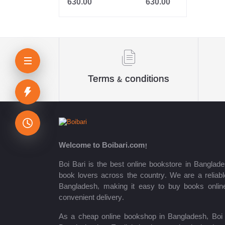
630.00
630.00
Jahangir
Sheikh Mujibur Rahman
কিউএনএ পাবলিকেশন্স লেখক পরিষদ
অর্কিড সম্পাদনা পর্ষদ (সম্পাদক)
Terms & conditions
রয়েল সম্পাদনা পর্ষদ
প্রফেসর’স সম্পাদনা পরিষদ
রিসেন্ট পাবলিকেশন এডিটরিয়াল বোর্ড
Welcome to Boibari.com!
পাঞ্জেরী সম্পাদনা পর্ষদ
Boi Bari is the best online bookstore in Banglade
book lovers across the country. We are a reliable
মফিজুল ইসলাম মিলন
Bangladesh, making it easy to buy books onlin
convenient delivery.
রবীন্দ্রনাথ ঠাকুর
As a cheap online bookshop in Bangladesh, Boi B
মোত্তাসিন পাহলভী