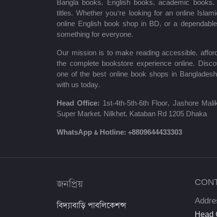
Bangla books, English books, academic books, c
titles. Whether you’re looking for an online Isla
শায়খ আহমাদুল্লাহ
online English book shop in BD, or a dependab
something for everyone.
মোঃ খাইরুল আলম
Our mission is to make reading accessible, afford
ম্যাক্সিম গোর্কি
the complete bookstore experience online. Disco
one of the best online book shops in Bangladesh
মহাদেব সাহা
with us today.
প্রমথ চৌধুরী
Head Office:
1st-4th-5th-6th Floor, Jashore Ma
Super Market, Nilkhet, Kataban Rd 1205 Dhaka
জীবনানন্দ দাশ
WhatsApp & Hotline:
+8809644433303
উইলিয়াম শেক্সপিয়ার
দীনবন্ধু মিত্র
জনপ্রিয়
CON
শরৎচন্দ্র চট্টোপাধ্যায়
Addre
বিদ্যাবাড়ি পাবলিকেশন্স
সলিমুল্লাহ খান
Head O