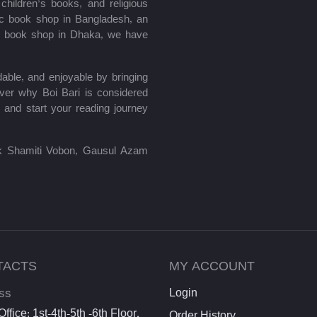
hildren’s books, and religious
mic book shop in Bangladesh, an
le book shop in Dhaka, we have
able, and enjoyable by bringing
ver why Boi Bari is considered
 and start your reading journey
lik Shamiti Vobon, Gausul Azam
TACTS
MY ACCOUNT
ss
Login
ffice: 1st-4th-5th -6th Floor,
Order History