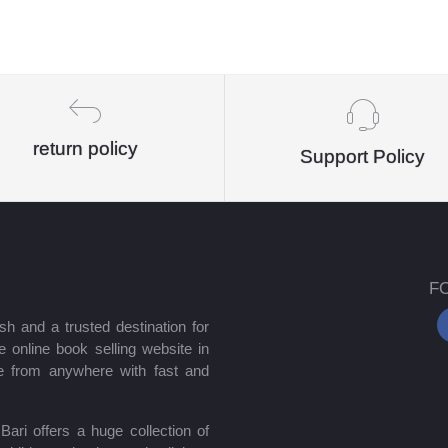
return policy
Support Policy
F
sh and a trusted destination for
 online book selling website in
e from anywhere with fast and
ari offers a huge collection of