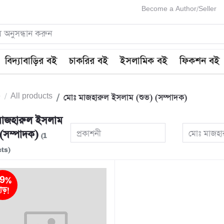
Become a Author/Seller
বিদ্যাবাড়ির বই
চাকরির বই
ইসলামিক বই
ফিকশন বই
e
All products
মোঃ মাজহারুল ইসলাম (শুভ) (সম্পাদক)
মাজহারুল ইসলাম
 (সম্পাদক)
প্রকাশনী
মোঃ মাজহা
(1
ts)
9%
াড়!