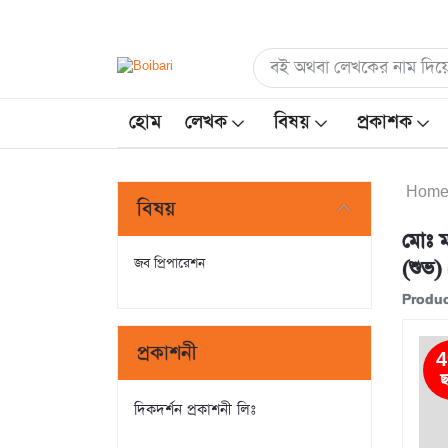
হোম
লেখক
বিষয়
প্রকাশক
Hom
বিষয়
মোঃ 
জব প্রিপারেশন
(শুভ)
Produc
প্রকাশনী
4
ছ
দিকদর্শন প্রকাশনী লিঃ