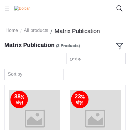
Home
All products
Matrix Publication
Matrix Publication
(2 Products)
লেখক
Sort by
38%
23%
ছাড়!
ছাড়!