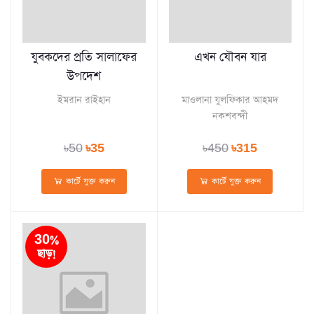
যুবকদের প্রতি সালাফের
এখন যৌবন যার
উপদেশ
ইমরান রাইহান
মাওলানা যুলফিকার আহমদ
নকশবন্দী
৳50
৳35
৳450
৳315
কার্টে যুক্ত করুন
কার্টে যুক্ত করুন
30%
ছাড়!