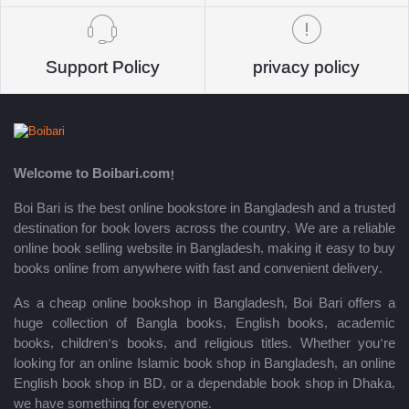
Support Policy
privacy policy
Welcome to Boibari.com!
Boi Bari is the best online bookstore in Bangladesh and a trusted
destination for book lovers across the country. We are a reliable
online book selling website in Bangladesh, making it easy to buy
books online from anywhere with fast and convenient delivery.
As a cheap online bookshop in Bangladesh, Boi Bari offers a
huge collection of Bangla books, English books, academic
books, children’s books, and religious titles. Whether you’re
looking for an online Islamic book shop in Bangladesh, an online
English book shop in BD, or a dependable book shop in Dhaka,
we have something for everyone.