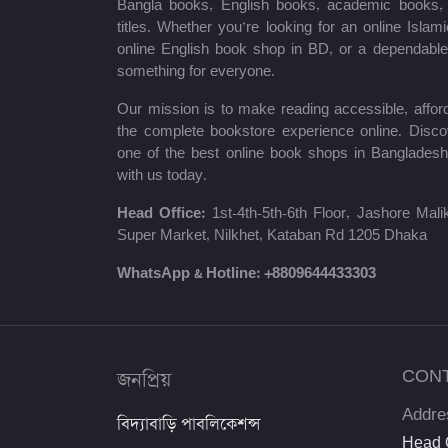
Bangla books, English books, academic books, c
ধরলা পাবলিকেশন্স
titles. Whether you’re looking for an online Isla
online English book shop in BD, or a dependab
লিজেন্ড পাবলিকেশন্স
something for everyone.
Master Publications
Our mission is to make reading accessible, afford
the complete bookstore experience online. Disco
Agrodoot & Company
one of the best online book shops in Bangladesh
with us today.
কথাপ্রকাশ
Head Office:
1st-4th-5th-6th Floor, Jashore Ma
সাইকা পাবলিকেশন্স
Super Market, Nilkhet, Kataban Rd 1205 Dhaka
সেল্ফ পাবলিকেশন্স
WhatsApp & Hotline:
+8809644433303
রাইয়ান প্রকাশন
কাকলী প্রকাশনী
জনপ্রিয়
CON
অ্যাসিওরেন্স পাবলিকেশন্স
Addre
বিদ্যাবাড়ি পাবলিকেশন্স
Saifurs Educatin bd
Head O