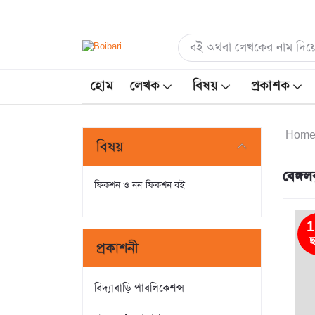
হোম
লেখক
বিষয়
প্রকাশক
Hom
বিষয়
বেঙ্গ
ফিকশন ও নন-ফিকশন বই
1
ছ
প্রকাশনী
বিদ্যাবাড়ি পাবলিকেশন্স