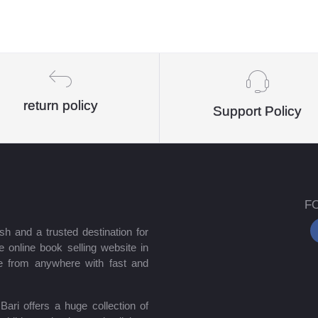
return policy
Support Policy
F
sh and a trusted destination for
 online book selling website in
e from anywhere with fast and
ari offers a huge collection of