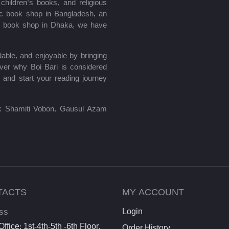
hildren’s books, and religious
mic book shop in Bangladesh, an
le book shop in Dhaka, we have
able, and enjoyable by bringing
ver why Boi Bari is considered
 and start your reading journey
lik Shamiti Vobon, Gausul Azam
TACTS
MY ACCOUNT
ss
Login
ffice: 1st-4th-5th -6th Floor,
Order History