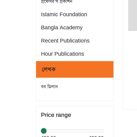
প্রফেসর’স প্রকাশন
Islamic Foundation
Bangla Academy
Recent Publications
Hour Publications
Eminent Publications
লেখক
সন্দীপন প্রকাশন
বব ডিলান
আস-সুন্নাহ পাবলিকেশন্স
Crack Publications
Price range
রাহনুমা প্রকাশনী
মানহাল পাবলিকেশন