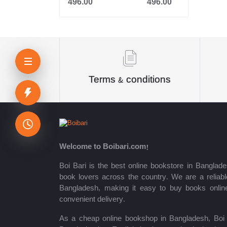
496.00
496.00
আকিক পাবলিকেশন্স
অন্বেষা প্রকাশন
দি নেটওয়ার্ক রিসার্চ & পাবলিকেশন্স
Terms & conditions
Oditi
Panjeri Publications Limited
Somokalin Prokashon Ltd.
তাম্রলিপি
Welcome to Boibari.com!
Boi Bari is the best online bookstore in Banglade
Puthiniloy-পুথিনিলয়
book lovers across the country. We are a reliable
Prime Publications
Bangladesh, making it easy to buy books onlin
convenient delivery.
Infinity Publication
As a cheap online bookshop in Bangladesh, Boi B