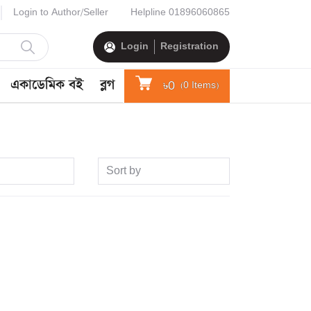
Login to Author/Seller
Helpline
01896060865
Login
Registration
একাডেমিক বই
ব্লগ
৳0
(
0
Items)
Sort by