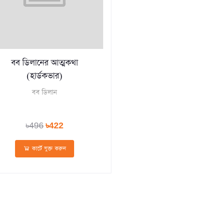
বব ডিলানের আত্মকথা
(হার্ডকভার)
বব ডিলান
৳496
৳422
কার্টে যুক্ত করুন