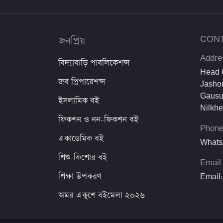
অ্যাসিওরেন্স পাবলিকেশন্স
Saifurs Educatin bd
জনপ্রিয়
CON
ব্যতিক্রম পাবলিকেশন্স
Addre
বিদ্যাবাড়ি পাবলিকেশন্স
Head O
দাঁড়িকমা প্রকাশনী
জব প্রিপারেশন্স
Jashor
Gausu
ইসলামিক বই
Koli Prokashoni
Nilkh
ফিকশন ও নন-ফিকশন বই
মুক্তদেশ প্রকাশন
Phon
একাডেমিক বই
Whats
নবকথন প্রকাশনী
শিশু-কিশোর বই
Email
ImpressBooks
শিক্ষা উপকরণ
Email:
বিদ্যাধন প্রকাশনী
অমর একুশে বইমেলা ২০২৬
Khan Brothers & Company