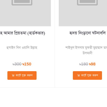
হে আমার প্রিয়তমা (হার্ডকভার)
হৃদয় নিংড়ানো ঘটনাবলি
হুসাইন বিন ওয়ালি উল্লাহ
শাইখুল ইসলাম মুফতী মুহাম্মাদ তা
উসমানী
৳300
৳150
৳180
৳98
কার্টে যুক্ত করুন
কার্টে যুক্ত করুন