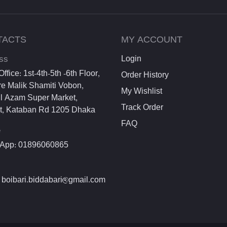
TACTS
MY ACCOUNT
ss
Login
ffice: 1st-4th-5th -6th Floor,
Order History
e Malik Shamiti Vobon,
My Wishlist
l Azam Super Market,
Track Order
et, Kataban Rd 1205 Dhaka
FAQ
e
App: 01896060865
 boibari.biddabari@gmail.com