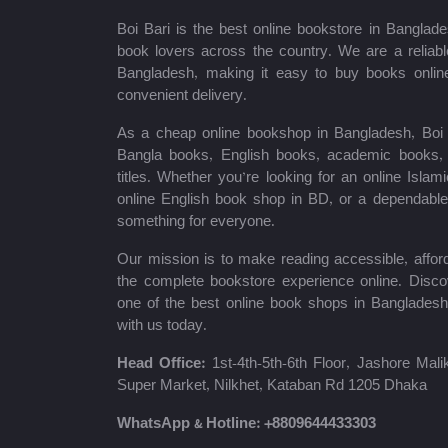
Prime Publications
Boi Bari is the best online bookstore in Banglade
Infinity Publication
book lovers across the country. We are a reliable
Bangladesh, making it easy to buy books onlin
ধরলা পাবলিকেশন্স
convenient delivery.
লিজেন্ড পাবলিকেশন্স
As a cheap online bookshop in Bangladesh, Boi B
Bangla books, English books, academic books, c
Master Publications
titles. Whether you’re looking for an online Isla
online English book shop in BD, or a dependab
Agrodoot & Company
something for everyone.
Our mission is to make reading accessible, afford
কথাপ্রকাশ
the complete bookstore experience online. Disco
one of the best online book shops in Bangladesh
সাইকা পাবলিকেশন্স
with us today.
সেল্ফ পাবলিকেশন্স
Head Office:
1st-4th-5th-6th Floor, Jashore Ma
Super Market, Nilkhet, Kataban Rd 1205 Dhaka
রাইয়ান প্রকাশন
WhatsApp & Hotline:
+8809644433303
কাকলী প্রকাশনী