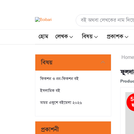
হোম
লেখক
বিষয়
প্রকাশক
Hom
বিষয়
ফুলদা
ফিকশন ও নন-ফিকশন বই
Produc
ইসলামিক বই
5
অমর একুশে বইমেলা ২০২৬
ছ
প্রকাশনী