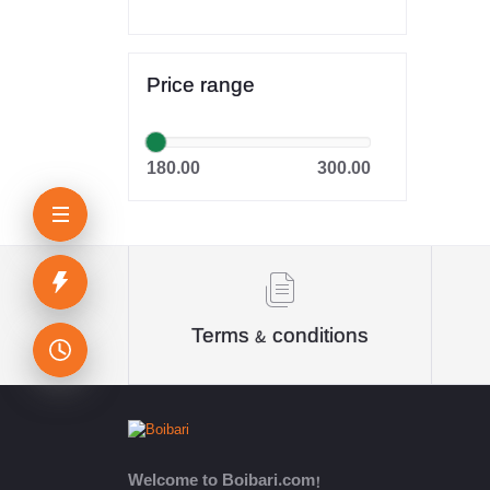
রাহনুমা প্রকাশনী
মানহাল পাবলিকেশন
Price range
আকিক পাবলিকেশন্স
অন্বেষা প্রকাশন
180.00
300.00
দি নেটওয়ার্ক রিসার্চ & পাবলিকেশন্স
Oditi
Panjeri Publications Limited
Terms & conditions
Somokalin Prokashon Ltd.
তাম্রলিপি
Puthiniloy-পুথিনিলয়
Welcome to Boibari.com!