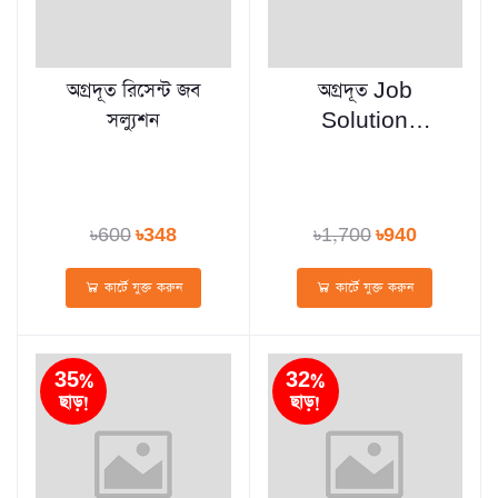
অগ্রদূত রিসেন্ট জব
অগ্রদূত Job
সল্যুশন
Solution
(পেপারব্যাক)
৳600
৳348
৳1,700
৳940
কার্টে যুক্ত করুন
কার্টে যুক্ত করুন
35%
32%
ছাড়!
ছাড়!