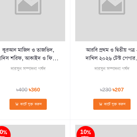
কুরআন মাজিদ ও তাজভিদ,
আরবি প্রথম ও দ্বিতীয় পত্র 
াদিস শরিফ, আকাইদ ও ফিকহ
দাখিল ২০২৬ টেস্ট পেপার
- দাখিল ২০২৬ টেস্ট পেপারস
মেইড ইজি (প্রশ্নপত্র + উত্তরপ
দারসুন সম্পাদনা পর্ষদ
দারসুন সম্পাদনা পর্ষদ
েইড ইজি (প্রশ্নপত্র + উত্তরপত্র)
(পেপারব্যাক)
(পেপারব্যাক)
৳400
৳360
৳230
৳207
কার্টে যুক্ত করুন
কার্টে যুক্ত করুন
0%
10%