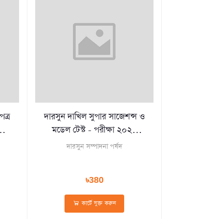
পত্র
দারসুন দাখিল সুপার সাজেশন্স ও
ি
মডেল টেস্ট - পরীক্ষা ২০২৬
(পেপারব্যাক)
দারসুন সম্পাদনা পর্ষদ
৳380
কার্টে যুক্ত করুন