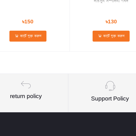
দারসুন সম্পাদনা পর্ষদ
Composition For
Ibtedaie Class 3
৳150
৳130
কার্টে যুক্ত করুন
কার্টে যুক্ত করুন
return policy
Support Policy