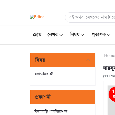
হোম
লেখক
বিষয়
প্রকাশক
Hom
বিষয়
দারসু
একাডেমিক বই
(11 Pr
1
প্রকাশনী
ছ
বিদ্যাবাড়ি পাবলিকেশন্স