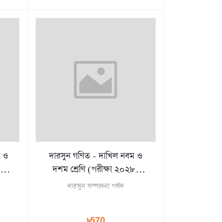
ণ ও
দারসুন গণিত - দাখিল নবম ও
দশম শ্রেণি (পরীক্ষা ২০২৮)
(পেপারব্যাক)
দারসুন সম্পাদনা পর্ষদ
৳570