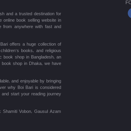
F
sh and a trusted destination for
 online book selling website in
e from anywhere with fast and
ari offers a huge collection of
hildren’s books, and religious
mic book shop in Bangladesh, an
le book shop in Dhaka, we have
able, and enjoyable by bringing
ver why Boi Bari is considered
 and start your reading journey
lik Shamiti Vobon, Gausul Azam