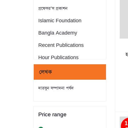
প্রফেসর’স প্রকাশন
Islamic Foundation
Bangla Academy
Recent Publications
হ
Hour Publications
ম
Eminent Publications
লেখক
সন্দীপন প্রকাশন
দারসুন সম্পাদনা পর্ষদ
আস-সুন্নাহ পাবলিকেশন্স
Crack Publications
Price range
রাহনুমা প্রকাশনী
1