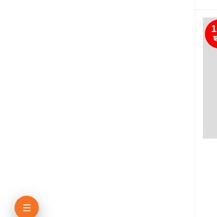
ধরলা পাবলিকেশন্স
1
ছ
লিজেন্ড পাবলিকেশন্স
Master Publications
Agrodoot & Company
কথাপ্রকাশ
সাইকা পাবলিকেশন্স
সেল্ফ পাবলিকেশন্স
রাইয়ান প্রকাশন
কাকলী প্রকাশনী
অ্যাসিওরেন্স পাবলিকেশন্স