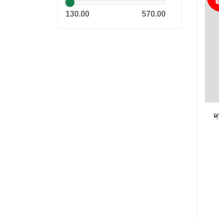
ছ
মানহাল পাবলিকেশন
130.00
570.00
আকিক পাবলিকেশন্স
অন্বেষা প্রকাশন
দি নেটওয়ার্ক রিসার্চ & পাবলিকেশন্স
Oditi
Panjeri Publications Limited
দ
Somokalin Prokashon Ltd.
তাম্রলিপি
Puthiniloy-পুথিনিলয়
Prime Publications
Infinity Publication