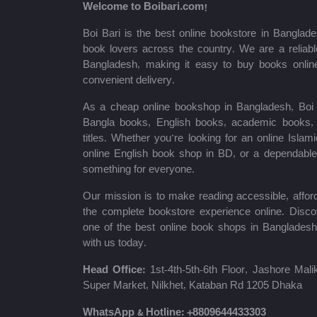
শব্দশৈলী
Welcome to Boibari.com!
Boi Bari is the best online bookstore in Banglade
বৈচিত্র্য প্রকাশ
book lovers across the country. We are a reliable
Bangladesh, making it easy to buy books onlin
মাকতাবাতুল বায়ান
convenient delivery.
গার্ডিয়ান পাবলিকেশন্স
As a cheap online bookshop in Bangladesh, Boi B
Bangla books, English books, academic books, c
অর্পণ প্রকাশন
titles. Whether you’re looking for an online Isla
online English book shop in BD, or a dependab
Learning School
something for everyone.
Publications
Our mission is to make reading accessible, afford
অভিযাত্রী পাবলিকেশন্স
the complete bookstore experience online. Disco
one of the best online book shops in Bangladesh
আদর্শ
with us today.
Authentic Publication
Head Office:
1st-4th-5th-6th Floor, Jashore Ma
Super Market, Nilkhet, Kataban Rd 1205 Dhaka
English Therapy
WhatsApp & Hotline:
+8809644433303