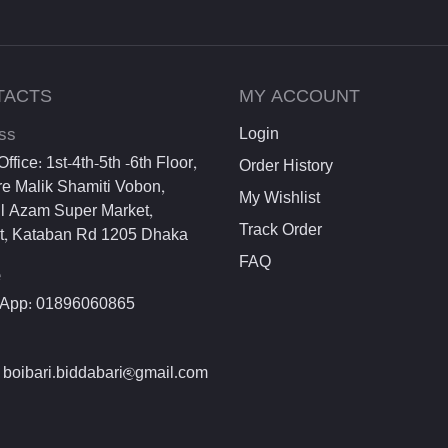
TACTS
MY ACCOUNT
ss
Login
ffice: 1st-4th-5th -6th Floor,
Order History
e Malik Shamiti Vobon,
My Wishlist
l Azam Super Market,
Track Order
et, Kataban Rd 1205 Dhaka
FAQ
e
App: 01896060865
 boibari.biddabari@gmail.com