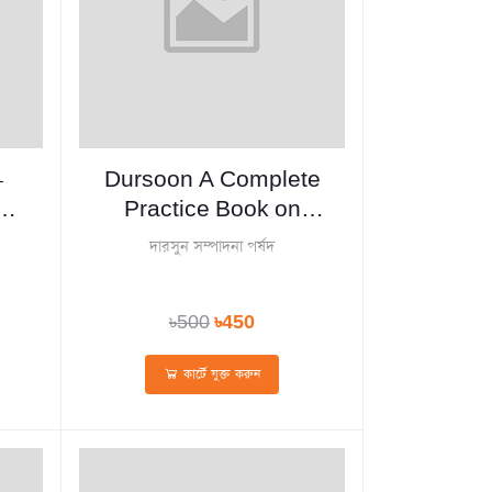
-
Dursoon A Complete
স
Practice Book on
ত্র)
ENGLISH FOR
দারসুন সম্পাদনা পর্ষদ
TODAY with Grammar
& Writing - Dakhil
৳500
৳450
Classes 9 & 10 (Exam
2028) (পেপারব্যাক)
কার্টে যুক্ত করুন