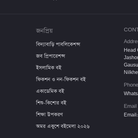
অনন্যা প্রকাশনী
অধ্যয়ন প্রকাশনী
জনপ্রিয়
CON
MP3 Publications
Addre
বিদ্যাবাড়ি পাবলিকেশন্স
Easy Publications
Head O
জব প্রিপারেশন্স
Jashor
হিয়া প্রকাশনা
Gausu
ইসলামিক বই
Preceptor's Publications
Nilkh
ফিকশন ও নন-ফিকশন বই
Phon
জয় পাবলির্সাস
একাডেমিক বই
Whats
ক্যারিয়ার পাবলিকেশন্স
শিশু-কিশোর বই
Email
রুশদা প্রকাশ
শিক্ষা উপকরণ
Email:
সমকালীন প্রকাশন
অমর একুশে বইমেলা ২০২৬