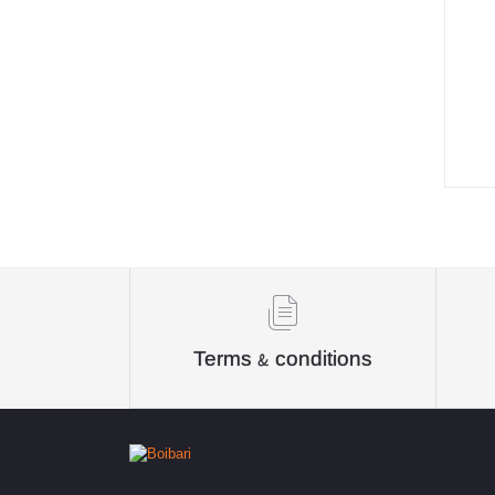
অদম্য প্রকাশ
Education Research
Foundation
প্রচ্ছদ প্রকাশন
Charcha Grantho Prokash
জব গাইডলাইন পাবলিকেশন্স
Precise Publications
Munash Publications
Terms & conditions
অনুজ প্রকাশন
পড়প্রকাশ
হসন্ত প্রকাশন