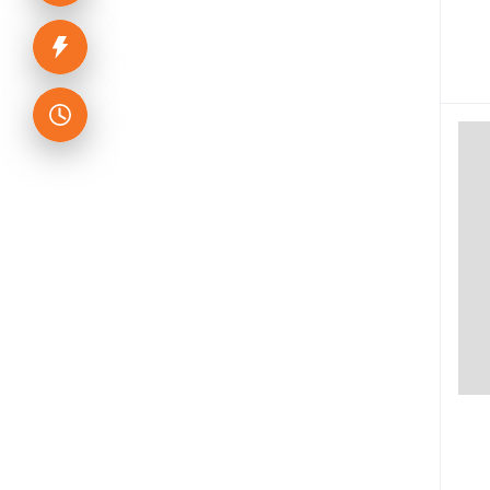
Saifurs Educatin bd
ব্যতিক্রম পাবলিকেশন্স
দাঁড়িকমা প্রকাশনী
Koli Prokashoni
মুক্তদেশ প্রকাশন
নবকথন প্রকাশনী
ImpressBooks
বিদ্যাধন প্রকাশনী
Khan Brothers & Company
Charulipi Prokashan