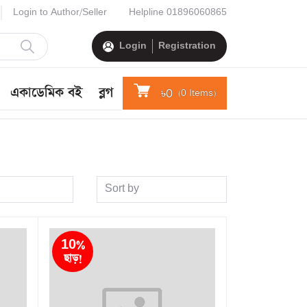
Login to Author/Seller
Helpline
01896060865
Login
Registration
একাডেমিক বই
ব্লগ
৳0
(
0
Items)
Sort by
10%
ছাড়!