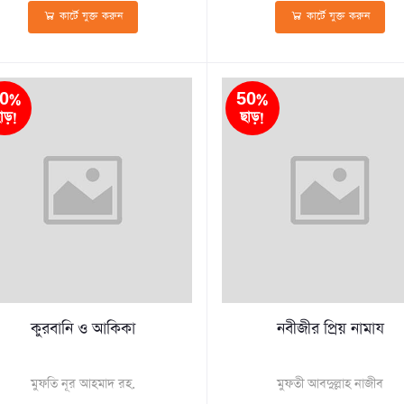
কার্টে যুক্ত করুন
কার্টে যুক্ত করুন
0%
50%
াড়!
ছাড়!
কুরবানি ও আকিকা
নবীজীর প্রিয় নামায
মুফতি নূর আহমাদ রহ.
মুফতী আবদুল্লাহ নাজীব