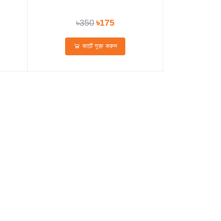
৳350
৳175
কার্টে যুক্ত করুন