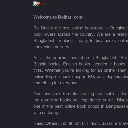
অধ্যয়ন প্রকাশনী
Welcome to Boibari.com!
MP3 Publications
Boi Bari is the best online bookstore in Banglade
book lovers across the country. We are a reliable
Easy Publications
Bangladesh, making it easy to buy books onlin
হিয়া প্রকাশনা
convenient delivery.
As a cheap online bookshop in Bangladesh, Boi B
Preceptor's Publications
Bangla books, English books, academic books, c
titles. Whether you’re looking for an online Isla
জয় পাবলির্সাস
online English book shop in BD, or a dependab
something for everyone.
ক্যারিয়ার পাবলিকেশন্স
Our mission is to make reading accessible, afford
রুশদা প্রকাশ
the complete bookstore experience online. Disco
one of the best online book shops in Bangladesh
সমকালীন প্রকাশন
with us today.
ফিট লাইফ পাবলিকেশন
Head Office:
1st-4th-5th-6th Floor, Jashore Ma