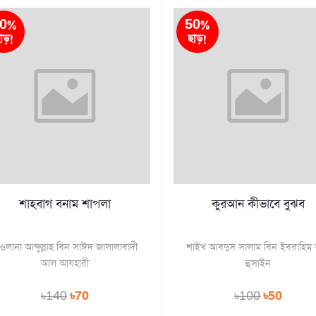
0%
50%
াড়!
ছাড়!
শাহবাগ বনাম শাপলা
কুরআন কীভাবে বুঝব
ওলানা আব্দুল্লাহ বিন সাঈদ জালালাবাদী
শাইখ আবদুস সালাম বিন ইবরাহি
আল আযহারী
হুসাইন
৳140
৳70
৳100
৳50