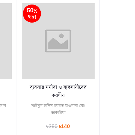
50%
ছাড়!
ব্যবসার মর্যাদা ও ব্যবসায়ীদের
করণীয়
ম আল
শাইখুল হাদিস হযরত মাওলানা মোঃ
জাকারিয়া
৳280
৳140