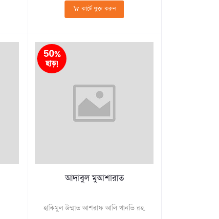
কার্টে যুক্ত করুন
50%
ছাড়!
আদাবুল মুআশারাত
হাকিমুল উম্মাত আশরাফ আলি থানভি রহ.