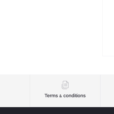
বৈচিত্র্য প্রকাশ
মাকতাবাতুল বায়ান
গার্ডিয়ান পাবলিকেশন্স
অর্পণ প্রকাশন
Learning School
Publications
অভিযাত্রী পাবলিকেশন্স
আদর্শ
Authentic Publication
Terms & conditions
English Therapy
অনন্যা প্রকাশনী