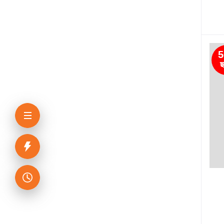
ব্যতিক্রম পাবলিকেশন্স
দাঁড়িকমা প্রকাশনী
5
Koli Prokashoni
ছ
মুক্তদেশ প্রকাশন
নবকথন প্রকাশনী
ImpressBooks
বিদ্যাধন প্রকাশনী
Khan Brothers & Company
Charulipi Prokashan
অদম্য প্রকাশ