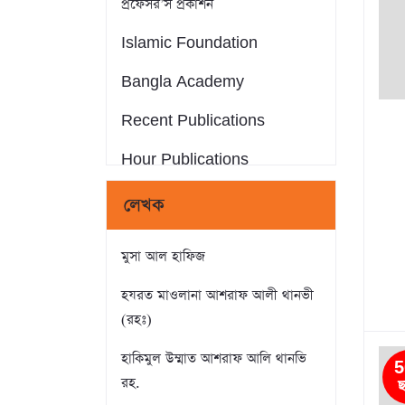
প্রফেসর’স প্রকাশন
Islamic Foundation
Bangla Academy
Recent Publications
Hour Publications
Eminent Publications
লেখক
সন্দীপন প্রকাশন
মুসা আল হাফিজ
আস-সুন্নাহ পাবলিকেশন্স
হযরত মাওলানা আশরাফ আলী থানভী
Crack Publications
(রহঃ)
রাহনুমা প্রকাশনী
হাকিমুল উম্মাত আশরাফ আলি থানভি
5
রহ.
ছ
মানহাল পাবলিকেশন