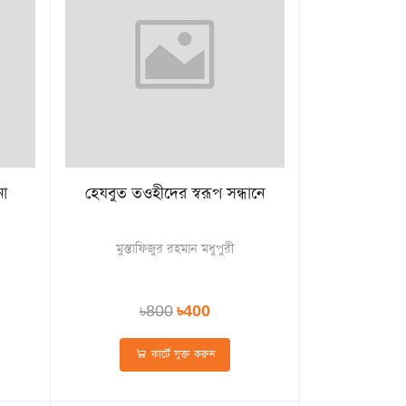
না
হেযবুত তওহীদের স্বরূপ সন্ধানে
মুস্তাফিজুর রহমান মধুপুরী
৳800
৳400
কার্টে যুক্ত করুন