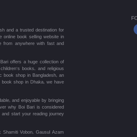
F
sh and a trusted destination for
 online book selling website in
e from anywhere with fast and
ari offers a huge collection of
hildren’s books, and religious
mic book shop in Bangladesh, an
le book shop in Dhaka, we have
able, and enjoyable by bringing
ver why Boi Bari is considered
 and start your reading journey
lik Shamiti Vobon, Gausul Azam