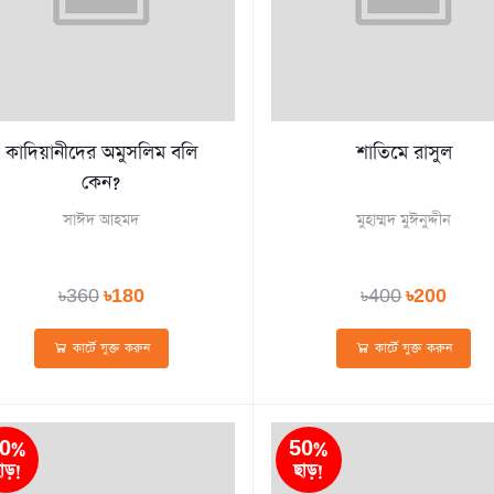
কাদিয়ানীদের অমুসলিম বলি
শাতিমে রাসুল
কেন?
সাঈদ আহমদ
মুহাম্মদ মুঈনুদ্দীন
৳360
৳180
৳400
৳200
কার্টে যুক্ত করুন
কার্টে যুক্ত করুন
0%
50%
াড়!
ছাড়!