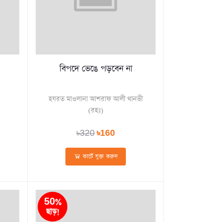
বিপদে ভেঙে পড়বেন না
হযরত মাওলানা আশরাফ আলী থানভী
(রহঃ)
৳320
৳160
কার্টে যুক্ত করুন
50%
ছাড়!