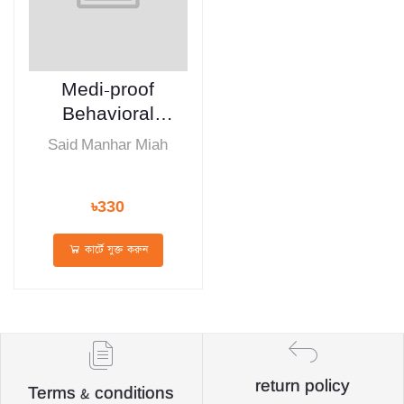
Medi-proof
Behavioral
science
Said Manhar Miah
৳330
কার্টে যুক্ত করুন
return policy
Terms & conditions