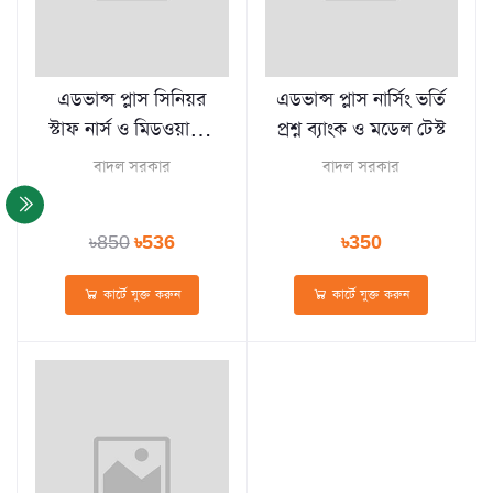
এডভান্স প্লাস সিনিয়র
এডভান্স প্লাস নার্সিং ভর্তি
স্টাফ নার্স ও মিডওয়াইফ
প্রশ্ন ব্যাংক ও মডেল টেস্ট
নিয়োগ সহায়িকা
বাদল সরকার
বাদল সরকার
৳850
৳536
৳350
কার্টে যুক্ত করুন
কার্টে যুক্ত করুন