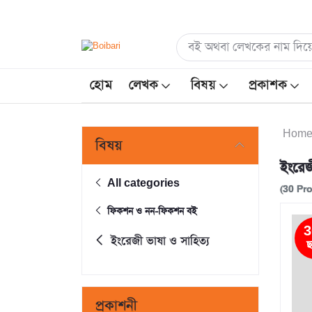
হোম
লেখক
বিষয়
প্রকাশক
Hom
বিষয়
ইংরেজ
All categories
(30 Pr
ফিকশন ও নন-ফিকশন বই
3
ইংরেজী ভাষা ও সাহিত্য
ছ
প্রকাশনী