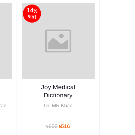
14%
ছাড়!
Joy Medical
Dictionary
ltan
Dr. MR Khan
৳600
৳516