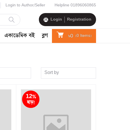
Login to Author/Seller
Helpline
01896060865
Login
Registration
একাডেমিক বই
ব্লগ
৳0
(
0
Items)
Sort by
12%
ছাড়!