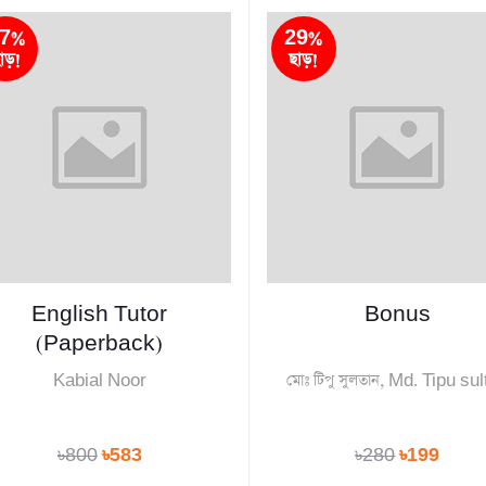
7%
29%
াড়!
ছাড়!
English Tutor
Bonus
(Paperback)
Kabial Noor
মোঃ টিপু সুলতান, Md. Tipu su
৳800
৳583
৳280
৳199