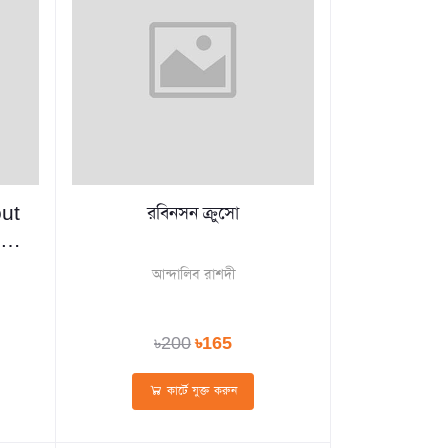
out
রবিনসন ক্রুসো
আন্দালিব রাশদী
৳200
৳165
কার্টে যুক্ত করুন