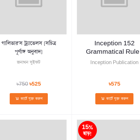
গালিভার'স ট্র্যাভেলস [সচিত্র
Inception 152
পূর্ণাঙ্গ অনুবাদ]
Grammatical Rule
For Competitive
জনাথন সুইফট
Inception Publication
Exams
৳750
৳525
৳575
কার্টে যুক্ত করুন
কার্টে যুক্ত করুন
15%
ছাড়!