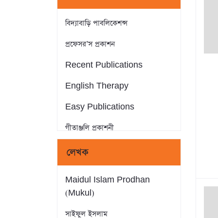
বিদ্যাবাড়ি পাবলিকেশন্স
প্রফেসর’স প্রকাশন
Recent Publications
English Therapy
Easy Publications
গীতাঞ্জলি প্রকাশনী
কনফিডেন্স রিসার্চ ওয়ার্ক লি.
লেখক
জ্ঞানকোষ প্রকাশনী
Maidul Islam Prodhan
Inception Publications
(Mukul)
এসেনশিয়াল পাবলিকেশন
সাইফুল ইসলাম