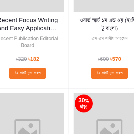
Recent Focus Writing
ওয়ার্ড স্মার্ট ১ম এন্ড ২য় (ইং
and Easy Application
টু বাংলা)
and
ecent Publication Editorial
এস এম শামীম আহমেদ
Letter(Paperback)
Board
৳320
৳182
৳600
৳570
কার্টে যুক্ত করুন
কার্টে যুক্ত করুন
30%
ছাড়!