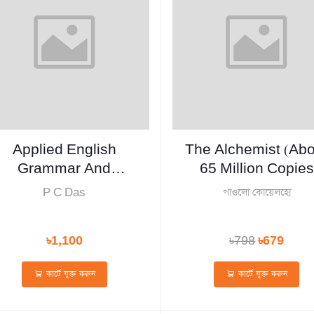
Applied English
The Alchemist (Ab
Grammar And
65 Million Copies
Composition (For
Sold)
P C Das
পাওলো কোয়েলহো
High Schools)
৳1,100
৳798
৳679
কার্টে যুক্ত করুন
কার্টে যুক্ত করুন