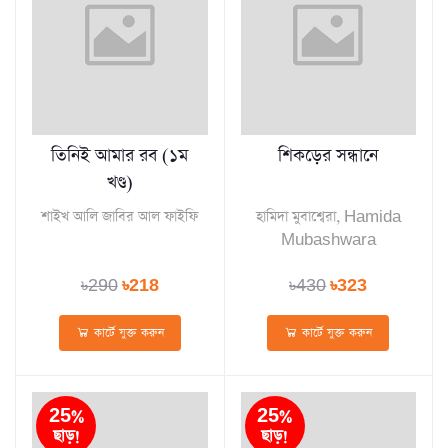
তিনিই আমার রব (১ম
শিকড়ের সন্ধানে
খণ্ড)
শাইখ আলি জাবির আল ফাইফি
হামিদা মুবাশ্বেরা, Hamida
Mubashwara
৳290
৳218
৳430
৳323
কার্টে যুক্ত করুন
কার্টে যুক্ত করুন
25%
25%
ছাড়!
ছাড়!