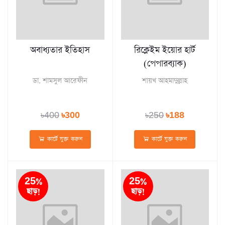
অবাধ্যতার ইতিহাস
রিক্লেইম ইয়োর হার্ট
(পেপারব্যাক)
ডা. শামসুল আরেফীন
শায়খ আহমাদুল্লাহ
৳400
৳300
৳250
৳188
কার্টে যুক্ত করুন
কার্টে যুক্ত করুন
25%
25%
ছাড়!
ছাড়!