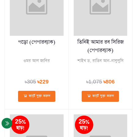
পড়ো (পেপারব্যাক)
তিনিই আমার রব সিরিজ
(পেপারব্যাক)
ওমর আল জাবির
শাইখ ড. রাতিব আন-নাবুলুসি
৳305
৳229
৳1,075
৳806
কার্টে যুক্ত করুন
কার্টে যুক্ত করুন
25%
25%
ছাড়!
ছাড়!