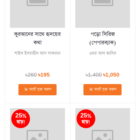
কুরআনের সাথে হৃদয়ের
পড়ো সিরিজ
কথা
(পেপারব্যাক)
শাইখ ইবরাহীম আস সাকরান
ওমর আল জাবির
৳260
৳195
৳1,400
৳1,050
কার্টে যুক্ত করুন
কার্টে যুক্ত করুন
25%
25%
ছাড়!
ছাড়!