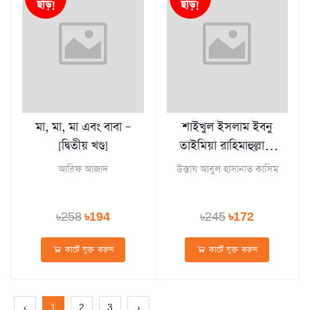
ছাড়!
ছাড়!
মা, মা, মা এবং বাবা –
শাইখুল ইসলাম ইবনু
[দ্বিতীয় খণ্ড]
তাইমিয়া রাহিমাহুল্লাহ:
জীবন ও কর্ম
আরিফ আজাদ
উস্তায আবুল হাসানাত কাসিম
৳258
৳194
৳245
৳172
কার্টে যুক্ত করুন
কার্টে যুক্ত করুন
‹
1
2
3
›