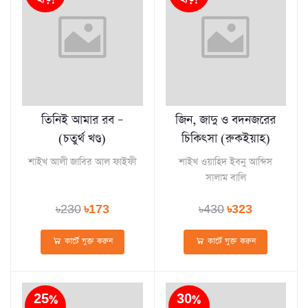
তিনিই আমার রব –
জিন, জাদু ও বদনজরের
(চতুর্থ খণ্ড)
চিকিৎসা (রুকইয়াহ)
শাইখ আলী জাবির আল ফাইফী
শাইখ ওয়াহিদ ইবনু আব্দিস
সালাম বালি
৳230
৳173
৳430
৳323
কার্টে যুক্ত করুন
কার্টে যুক্ত করুন
25%
30%