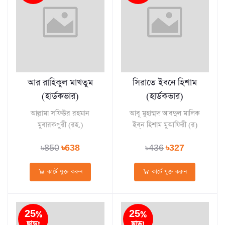
আর রাহিকুল মাখতুম
সিরাতে ইবনে হিশাম
(হার্ডকভার)
(হার্ডকভার)
আল্লামা সফিউর রহমান
আবূ মুহাম্মদ আবদুল মালিক
মুবারকপুরী (রহ.)
ইব্‌ন হিশাম মুআফিরী (র)
৳850
৳638
৳436
৳327
কার্টে যুক্ত করুন
কার্টে যুক্ত করুন
25%
25%
ছাড়!
ছাড়!