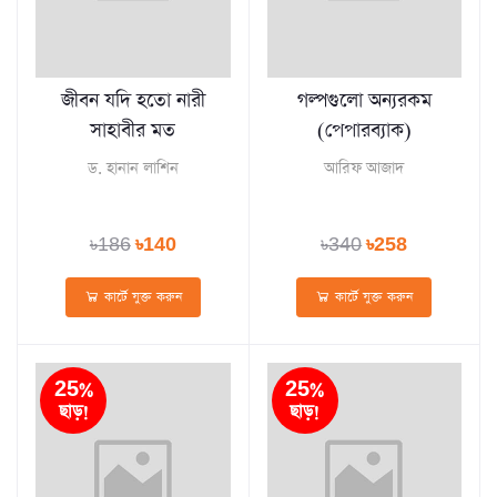
জীবন যদি হতো নারী
গল্পগুলো অন্যরকম
সাহাবীর মত
(পেপারব্যাক)
ড. হানান লাশিন
আরিফ আজাদ
৳186
৳140
৳340
৳258
কার্টে যুক্ত করুন
কার্টে যুক্ত করুন
25%
25%
ছাড়!
ছাড়!