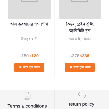
আল কুরআনের শব্দ শিখি
কিডস্‌ ব্রেইন বুস্টিং
অ্যাক্টিভিটি বুক
ইয়াকুব আলী
মোঃ জাহিদ হাসান
৳150
৳120
৳376
৳286
কার্টে যুক্ত করুন
কার্টে যুক্ত করুন
return policy
Terms & conditions