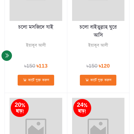
চলো মসজিদে যাই
চলো বাইতুল্লাহ ঘুরে
আসি
ইয়াকুব আলী
ইয়াকুব আলী
৳150
৳113
৳150
৳120
কার্টে যুক্ত করুন
কার্টে যুক্ত করুন
20%
24%
ছাড়!
ছাড়!