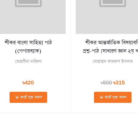
শীকর বাংলা সাহিত্য পাঠ
শীকর আন্তর্জাতিক বিষয়াব
(পেপারব্যাক)
প্রশ্ন-পাঠ [সাধারণ জ্ঞান ২য় খণ
মােহসীনা নাজিলা
মোহাম্মদ কামরুল ইসলাম
৳420
৳500
৳315
কার্টে যুক্ত করুন
কার্টে যুক্ত করুন