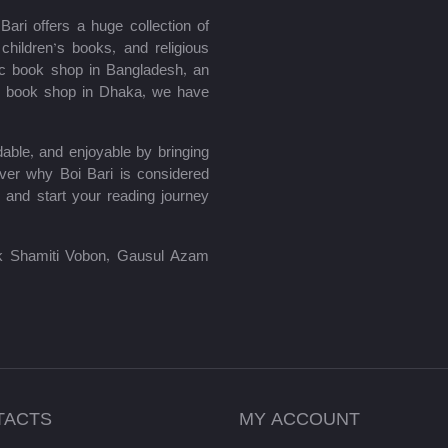
ari offers a huge collection of
hildren’s books, and religious
mic book shop in Bangladesh, an
le book shop in Dhaka, we have
able, and enjoyable by bringing
ver why Boi Bari is considered
 and start your reading journey
lik Shamiti Vobon, Gausul Azam
TACTS
MY ACCOUNT