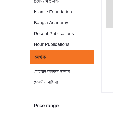
প্রফেসর’স প্রকাশন
Islamic Foundation
Bangla Academy
Recent Publications
Hour Publications
Eminent Publications
লেখক
সন্দীপন প্রকাশন
মোহাম্মদ কামরুল ইসলাম
আস-সুন্নাহ পাবলিকেশন্স
মােহসীনা নাজিলা
Crack Publications
রাহনুমা প্রকাশনী
Price range
মানহাল পাবলিকেশন