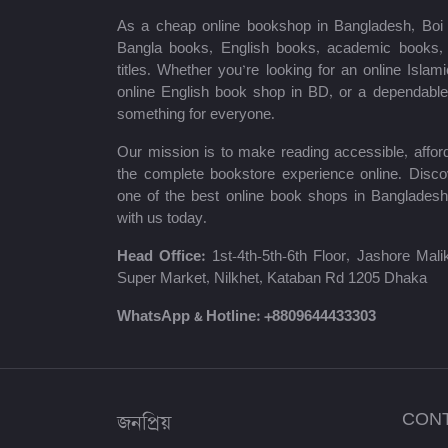
ধরলা পাবলিকেশন্স
As a cheap online bookshop in Bangladesh, Boi B
Bangla books, English books, academic books, c
লিজেন্ড পাবলিকেশন্স
titles. Whether you’re looking for an online Isla
online English book shop in BD, or a dependab
Master Publications
something for everyone.
Agrodoot & Company
Our mission is to make reading accessible, afford
the complete bookstore experience online. Disco
কথাপ্রকাশ
one of the best online book shops in Bangladesh
with us today.
সাইকা পাবলিকেশন্স
Head Office:
1st-4th-5th-6th Floor, Jashore Ma
সেল্ফ পাবলিকেশন্স
Super Market, Nilkhet, Kataban Rd 1205 Dhaka
রাইয়ান প্রকাশন
WhatsApp & Hotline:
+8809644433303
কাকলী প্রকাশনী
অ্যাসিওরেন্স পাবলিকেশন্স
জনপ্রিয়
CON
Saifurs Educatin bd