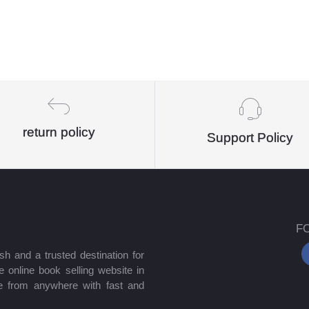
return policy
Support Policy
F
sh and a trusted destination for
 online book selling website in
e from anywhere with fast and