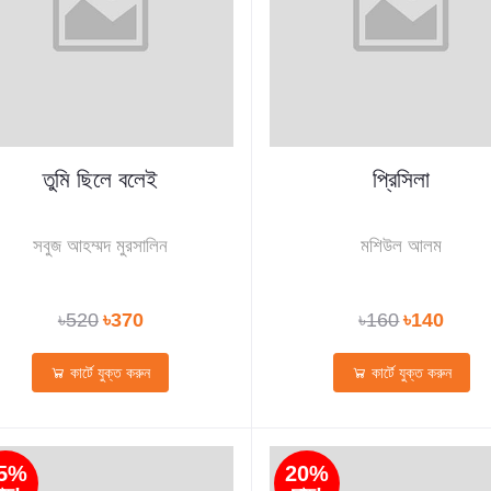
তুমি ছিলে বলেই
প্রিসিলা
সবুজ আহম্মদ মুরসালিন
মশিউল আলম
৳520
৳370
৳160
৳140
কার্টে যুক্ত করুন
কার্টে যুক্ত করুন
5%
20%