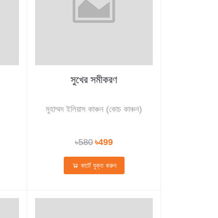
সুখের সমীকরণ
মুহাম্মদ ইলিয়াস কাঞ্চন (কোচ কাঞ্চন)
৳580
৳499
কার্টে যুক্ত করুন