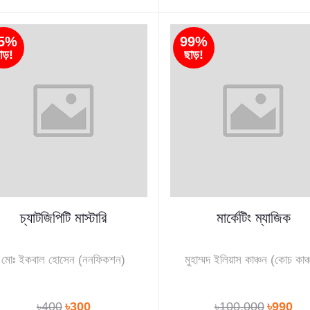
5%
99%
াড়!
ছাড়!
চ্যাটজিপিটি মাস্টারি
মার্কেটিং ম্যাজিক
মোঃ ইকবাল হোসেন (ননফিকশন)
মুহাম্মদ ইলিয়াস কাঞ্চন (কোচ কাঞ
৳400
৳300
৳100,000
৳990