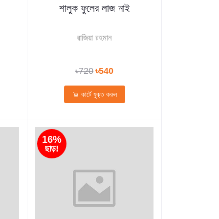
শালুক ফুলের লাজ নাই
রাজিয়া রহমান
৳720
৳540
কার্টে যুক্ত করুন
16%
ছাড়!