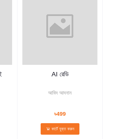
ই
AI রেডি
আবিদ আদনান
৳499
কার্টে যুক্ত করুন