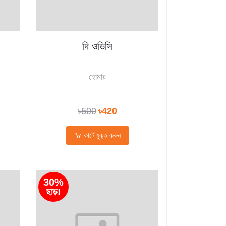
দি ওডিসি
হোমার
৳500
৳420
কার্টে যুক্ত করুন
30%
ছাড়!