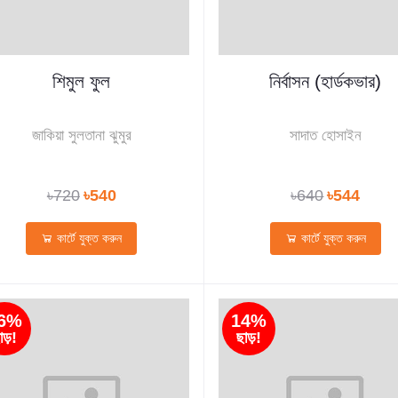
শিমুল ফুল
নির্বাসন (হার্ডকভার)
জাকিয়া সুলতানা ঝুমুর
সাদাত হোসাইন
৳720
৳540
৳640
৳544
কার্টে যুক্ত করুন
কার্টে যুক্ত করুন
6%
14%
াড়!
ছাড়!