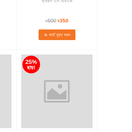
ক্যারল এস ডিউইক
৳500
৳350
কার্টে যুক্ত করুন
25%
ছাড়!