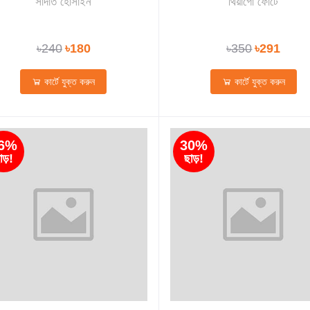
সাদাত হোসাইন
থিয়াগো ফোর্টে
৳240
৳180
৳350
৳291
কার্টে যুক্ত করুন
কার্টে যুক্ত করুন
6%
30%
াড়!
ছাড়!