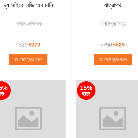
দ্য সাইকোলজি অব মানি
যাত্রাপথ
মর্গ্যান হাউসেল
মাশফিত্রা মিমুই
৳320
৳270
৳750
৳525
কার্টে যুক্ত করুন
কার্টে যুক্ত করুন
5%
15%
াড়!
ছাড়!