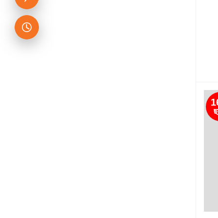
নাইয়ান রশিদ
কনফিডেন্স রিসার্চ ওয়ার্ক লি.
সাবিত রায়হান
সিম্পোজিয়াম পাবলিকেশন্স
ভিক্টর ই. ফ্রাঙ্কেল-Viktor Frankl
পথিক প্রকাশন
আমিনুল ইসলাম ফারুক
আলিবাবা পাবলিকেশন্স
তামিম আনসারি
ঐতিহ্য
1
সাইয়্যিদা সাদিয়া গজনভি
ছ
অন্যপ্রকাশ
আখতারুজ্জামান ইলিয়াস
পার্ল পাবলিকেশন্স
রুখসানা নাজনীন রিতু
সময় প্রকাশন
রাহিতুল ইসলাম
মাওলা ব্রাদার্স
পাওলো কোয়েলহো
জ্ঞানকোষ প্রকাশনী
আলী আবদুল্লহ