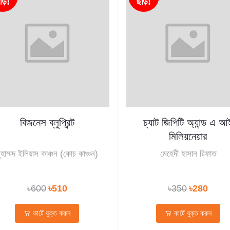
াড়!
ছাড়!
বিজনেস ব্লুপ্রিন্ট
চ্যাট জিপিটি অ্যান্ড এ আ
মিলিয়নেয়ার
ুহাম্মদ ইলিয়াস কাঞ্চন (কোচ কাঞ্চন)
মেহেদী হাসান রিফাত
৳600
৳510
৳350
৳280
কার্টে যুক্ত করুন
কার্টে যুক্ত করুন