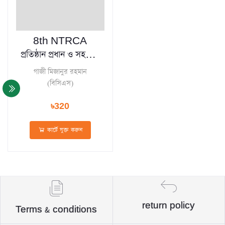
8th NTRCA
প্রতিষ্ঠান প্রধান ও সহকারী
প্রধান নিয়োগ পরীক্ষার
গাজী মিজানুর রহমান
ভাইভার প্রস্তুতির জন্য
(বিসিএস)
Viva Analysis
৳320
কার্টে যুক্ত করুন
return policy
Terms & conditions