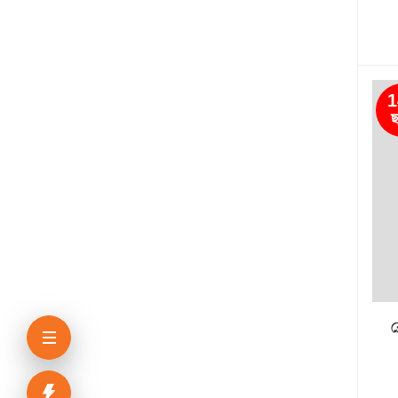
1
ছ
ব