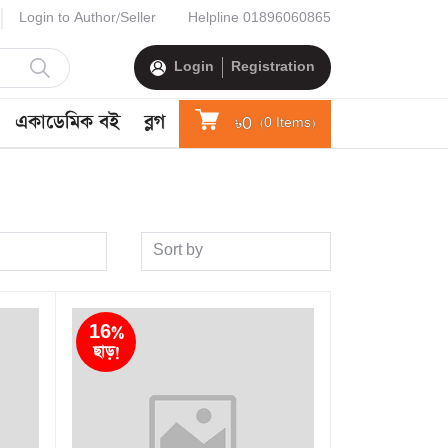
Login to Author/Seller
Helpline
01896060865
Login
Registration
একাডেমিক বই
ব্লগ
৳0
(
0
Items)
Sort by
16%
ছাড়!