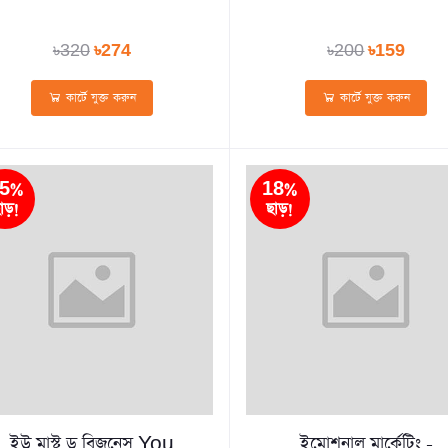
৳320
৳274
৳200
৳159
কার্টে যুক্ত করুন
কার্টে যুক্ত করুন
5%
18%
াড়!
ছাড়!
ইউ মাস্ট ডু বিজনেস You
ইমোশনাল মার্কেটিং -