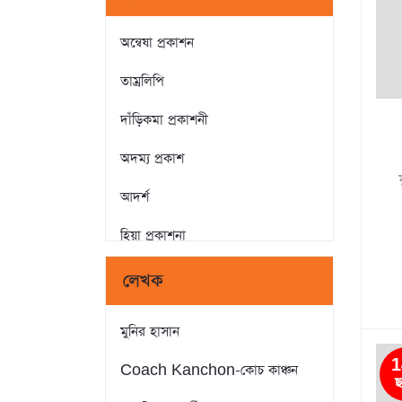
অন্বেষা প্রকাশন
তাম্রলিপি
দাঁড়িকমা প্রকাশনী
অদম্য প্রকাশ
আদর্শ
হিয়া প্রকাশনা
ক্যারিয়ার পাবলিকেশন্স
লেখক
রুশদা প্রকাশ
মুনির হাসান
সমকালীন প্রকাশন
1
Coach Kanchon-কোচ কাঞ্চন
ছ
চর্চা গ্রন্থ প্রকাশ