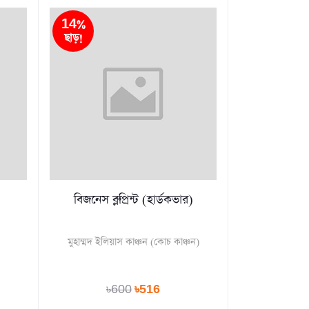
14%
ছাড়!
বিজনেস ব্লুপ্রিন্ট (হার্ডকভার)
মুহাম্মদ ইলিয়াস কাঞ্চন (কোচ কাঞ্চন)
৳600
৳516