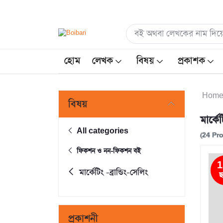
হোম
লেখক
বিষয়
প্রকাশক
Hom
বিষয়
মার্কেট
All categories
(24 Pr
ফিকশন ও নন-ফিকশন বই
1
মার্কেটিং -ব্রান্ডিং-সেলিং
ছ
প্রকাশনী