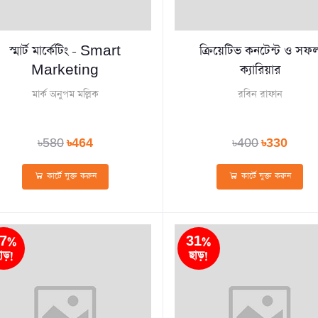
স্মার্ট মার্কেটিং - Smart
ক্রিয়েটিভ কনটেন্ট ও সফ
Marketing
ক্যারিয়ার
মার্ক অনুপম মল্লিক
রবিন রাফান
৳580
৳464
৳400
৳330
কার্টে যুক্ত করুন
কার্টে যুক্ত করুন
7%
31%
াড়!
ছাড়!