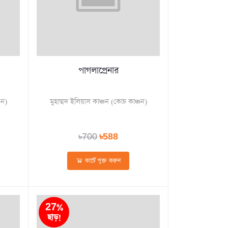
পাগলাপ্রেনার
চন)
মুহাম্মদ ইলিয়াস কাঞ্চন (কোচ কাঞ্চন)
৳700
৳588
কার্টে যুক্ত করুন
27%
ছাড়!