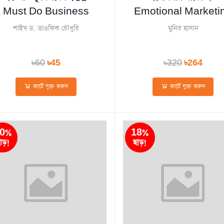
Must Do Business
Emotional Marketi
শাইখ ড. তাওফিক চৌধুরি
মুনির হাসান
৳60
৳45
৳320
৳264
কার্টে যুক্ত করুন
কার্টে যুক্ত করুন
0%
18%
াড়!
ছাড়!