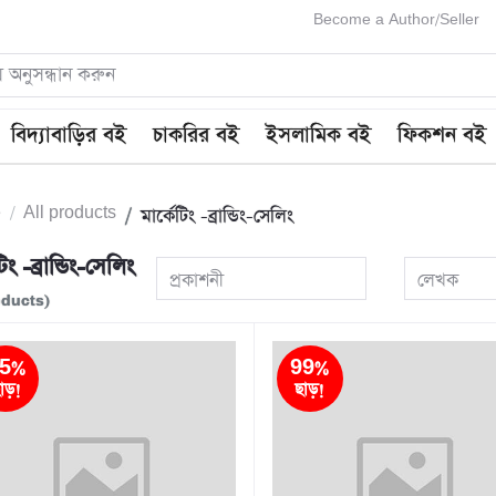
Become a Author/Seller
বিদ্যাবাড়ির বই
চাকরির বই
ইসলামিক বই
ফিকশন বই
e
All products
মার্কেটিং -ব্রান্ডিং-সেলিং
িং -ব্রান্ডিং-সেলিং
প্রকাশনী
লেখক
oducts)
5%
99%
াড়!
ছাড়!