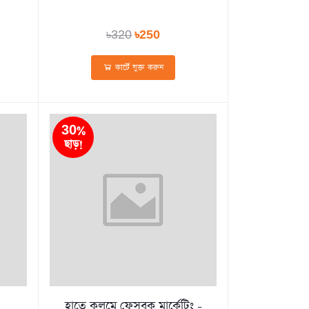
৳320
৳250
কার্টে যুক্ত করুন
30%
ছাড়!
হাতে কলমে ফেসবুক মার্কেটিং -