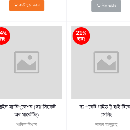
কার্টে যুক্ত করুন
স্টক আউট
4%
21%
াড়!
ছাড়!
্রেইন ম্যানিপুলেশন (দ্যা সিক্রেট
দ্য পকেট গাইড টু হাই টিক
অব মার্কেটিং)
সেলিং
শাকিল বিশ্বাস
শাবাব আব্দুল্লাহ্