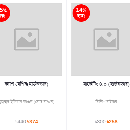
5%
14%
াড়!
ছাড়!
ক্যাশ মেশিন(হার্ডকভার)
মার্কেটিং ৪.০ (হার্ডকভার)
মুহাম্মদ ইলিয়াস কাঞ্চন (কোচ কাঞ্চন)
ফিলিপ কটলার
৳440
৳374
৳300
৳258