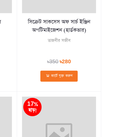
ল
সিক্রেট সাকসেস অফ সার্চ ইঞ্জিন
অপটিমাইজেশন (হার্ডকভার)
তাজবীর সজীব
৳350
৳280
কার্টে যুক্ত করুন
17%
ছাড়!