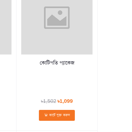
কোটিপতি প্যাকেজ
৳1,502
৳1,099
কার্টে যুক্ত করুন