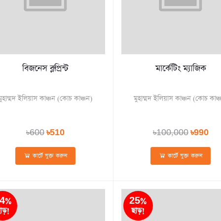
বিজনেস ব্লুপ্রিন্ট
মার্কেটিং ম্যাজিক
মুহাম্মদ ইলিয়াস কাঞ্চন (কোচ কাঞ্চন)
মুহাম্মদ ইলিয়াস কাঞ্চন (কোচ কাঞ্
৳600
৳510
৳100,000
৳990
কার্টে যুক্ত করুন
কার্টে যুক্ত করুন
4%
25%
াড়!
ছাড়!