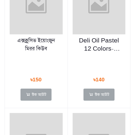
এক্সক্লুসিভ ইয়োংজুন
Deli Oil Pastel
মিরর কিউব
12 Colors-
C228-12
৳150
৳140
স্টক আউট
স্টক আউট