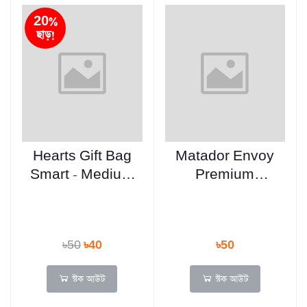
20%
ছাড়!
Hearts Gift Bag
Matador Envoy
Smart - Medium
Premium
Square Any
Ballpen Black
Design
Ink - (5 Pcs)
৳50
৳40
৳50
স্টক আউট
স্টক আউট