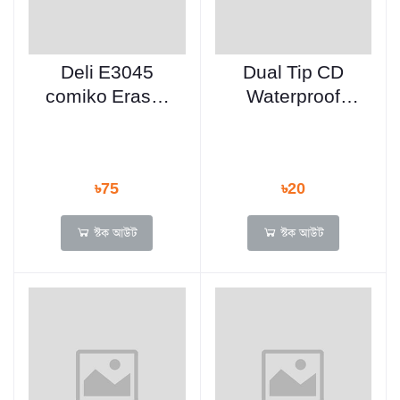
Deli E3045
Dual Tip CD
comiko Eraser
Waterproof
4pcs
Permanent
Marker Pen with
Clip
৳75
৳20
স্টক আউট
স্টক আউট