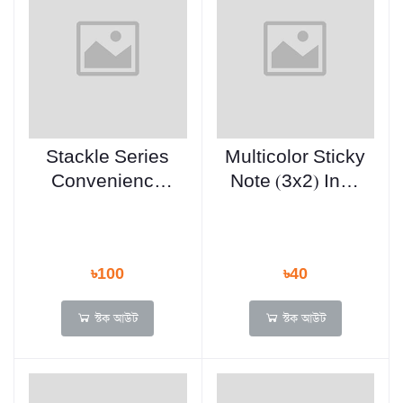
Stackle Series
Multicolor Sticky
Convenience
Note (3x2) Inch
Stickers Ins
100 Sheets
High Face Value
Student Notes
৳100
৳40
স্টক আউট
স্টক আউট