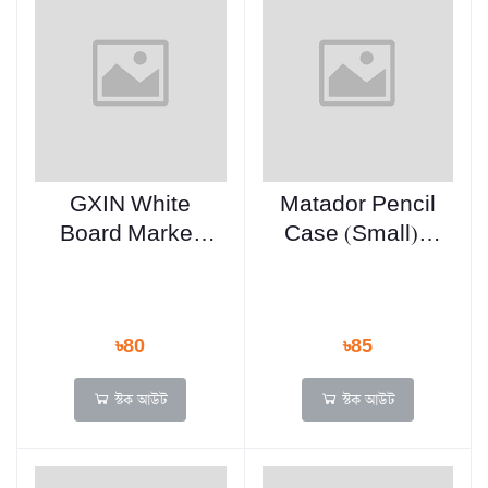
GXIN White
Matador Pencil
Board Marker
Case (Small) -
Refillable - 4 Pcs
Any Color, Any
Multicolor Ink -
Design
G-213B
৳80
৳85
স্টক আউট
স্টক আউট