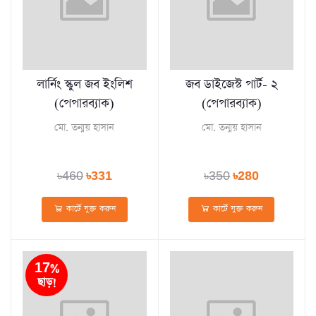
লার্নিং স্কুল জব ইংলিশ
জব ডাইজেস্ট পার্ট- ২
(পেপারব্যাক)
(পেপারব্যাক)
মো. তন্ময় হাসান
মো. তন্ময় হাসান
৳460
৳331
৳350
৳280
কার্টে যুক্ত করুন
কার্টে যুক্ত করুন
17%
ছাড়!