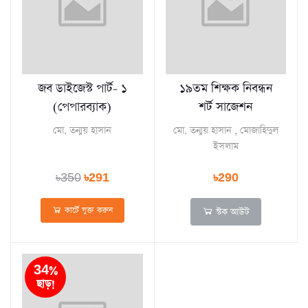
জব ডাইজেস্ট পার্ট- ১
১৯তম শিক্ষক নিবন্ধন
(পেপারব্যাক)
শর্ট সাজেশন
মো. তন্ময় হাসান
মো. তন্ময় হাসান , মোজাহিদুল
ইসলাম
৳350
৳291
৳290
কার্টে যুক্ত করুন
স্টক আউট
34%
ছাড়!