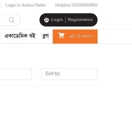
Login to Author/Seller
Helpline
01896060865
Login
Registration
একাডেমিক বই
ব্লগ
৳0
(
0
Items)
Sort by