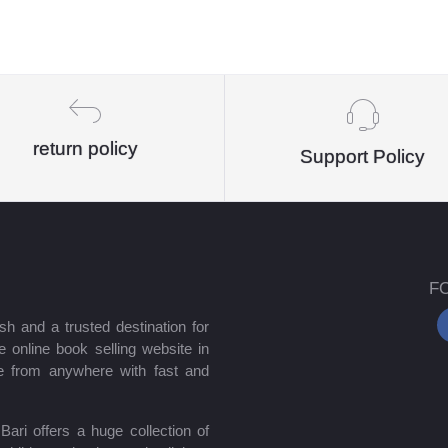
return policy
Support Policy
F
sh and a trusted destination for
 online book selling website in
e from anywhere with fast and
ari offers a huge collection of