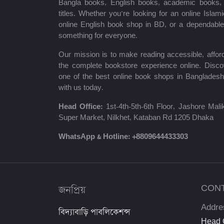
Bangla books, English books, academic books, c
ধরলা পাবলিকেশন্স
titles. Whether you’re looking for an online Isla
online English book shop in BD, or a dependab
লিজেন্ড পাবলিকেশন্স
something for everyone.
Master Publications
Our mission is to make reading accessible, afford
the complete bookstore experience online. Disco
Agrodoot & Company
one of the best online book shops in Bangladesh
with us today.
কথাপ্রকাশ
Head Office:
1st-4th-5th-6th Floor, Jashore Ma
সাইকা পাবলিকেশন্স
Super Market, Nilkhet, Kataban Rd 1205 Dhaka
সেল্ফ পাবলিকেশন্স
WhatsApp & Hotline:
+8809644433303
রাইয়ান প্রকাশন
কাকলী প্রকাশনী
জনপ্রিয়
CON
অ্যাসিওরেন্স পাবলিকেশন্স
Addre
বিদ্যাবাড়ি পাবলিকেশন্স
Saifurs Educatin bd
Head O