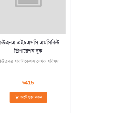
িউএনএ এইচএসসি এমসিকিউ
প্রিপারেশন বুক
কিউএনএ পাবলিকেশন্স লেখক পরিষদ
৳415
কার্টে যুক্ত করুন