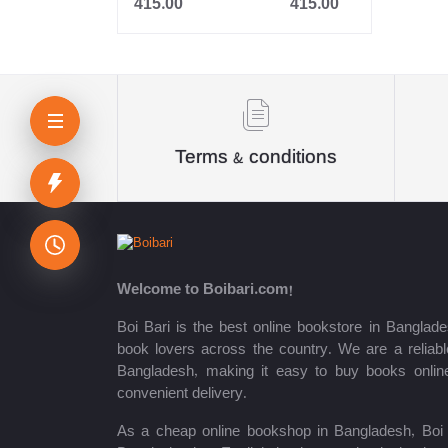
415.00
415.00
আকিক পাবলিকেশন্স
অন্বেষা প্রকাশন
দি নেটওয়ার্ক রিসার্চ & পাবলিকেশন্স
Terms & conditions
Oditi
Panjeri Publications Limited
Somokalin Prokashon Ltd.
তাম্রলিপি
Welcome to Boibari.com!
Boi Bari is the best online bookstore in Banglade
Puthiniloy-পুথিনিলয়
book lovers across the country. We are a reliable
Prime Publications
Bangladesh, making it easy to buy books onlin
convenient delivery.
Infinity Publication
As a cheap online bookshop in Bangladesh, Boi B