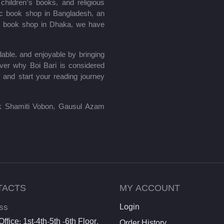
hildren’s books, and religious
mic book shop in Bangladesh, an
le book shop in Dhaka, we have
able, and enjoyable by bringing
ver why Boi Bari is considered
 and start your reading journey
lik Shamiti Vobon, Gausul Azam
TACTS
MY ACCOUNT
ss
Login
ffice: 1st-4th-5th -6th Floor,
Order History