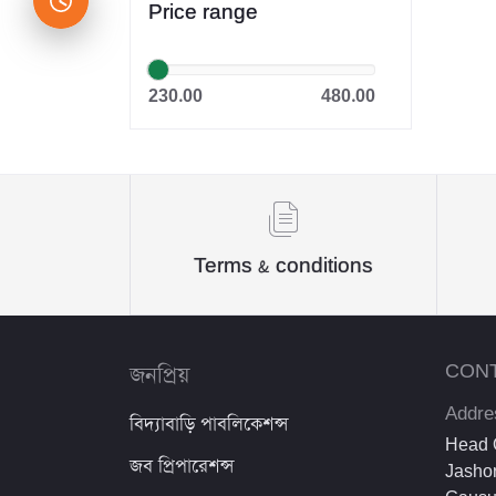
Price range
সাইফুল ইসলাম
Dr. Khandaker Abdullah
230.00
480.00
Jahangir
Sheikh Mujibur Rahman
কিউএনএ পাবলিকেশন্স লেখক পরিষদ
অর্কিড সম্পাদনা পর্ষদ (সম্পাদক)
Terms & conditions
রয়েল সম্পাদনা পর্ষদ
প্রফেসর’স সম্পাদনা পরিষদ
জনপ্রিয়
CON
রিসেন্ট পাবলিকেশন এডিটরিয়াল বোর্ড
Addre
বিদ্যাবাড়ি পাবলিকেশন্স
পাঞ্জেরী সম্পাদনা পর্ষদ
Head O
জব প্রিপারেশন্স
Jashor
মফিজুল ইসলাম মিলন