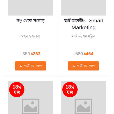
স্বপ্ন থেকে সাফল্য
স্মার্ট মার্কেটিং - Smart
Marketing
মামুন মুজতাবা
মার্ক অনুপম মল্লিক
৳350
৳263
৳580
৳464
কার্টে যুক্ত করুন
কার্টে যুক্ত করুন
18%
18%
ছাড়!
ছাড়!