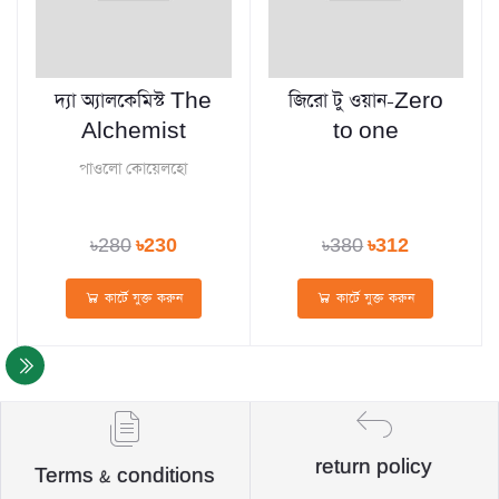
দ্যা অ্যালকেমিস্ট The
জিরো টু ওয়ান-Zero
Alchemist
to one
পাওলো কোয়েলহো
৳280
৳230
৳380
৳312
কার্টে যুক্ত করুন
কার্টে যুক্ত করুন
return policy
Terms & conditions