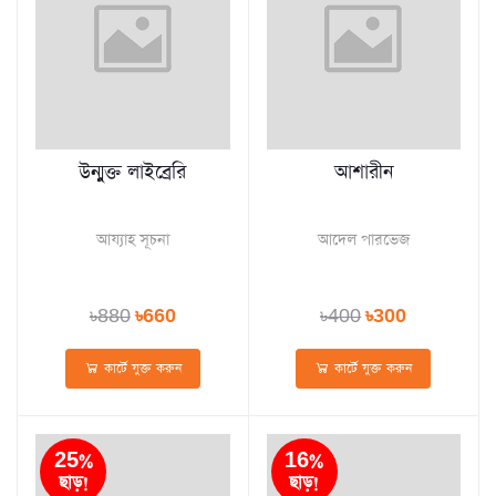
উন্মুক্ত লাইব্রেরি
আশারীন
আয্যাহ সূচনা
আদেল পারভেজ
৳880
৳660
৳400
৳300
কার্টে যুক্ত করুন
কার্টে যুক্ত করুন
25%
16%
ছাড়!
ছাড়!