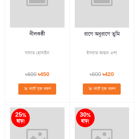
নীলকন্ঠী
রাগে অনুরাগে তুমি
সাদাত হোসাইন
ইসরাত জাহান এশা
৳600
৳450
৳600
৳420
কার্টে যুক্ত করুন
কার্টে যুক্ত করুন
25%
30%
ছাড়!
ছাড়!