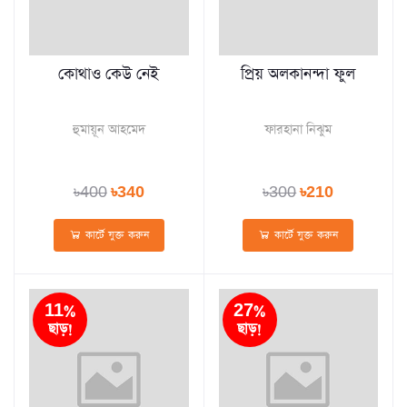
কোথাও কেউ নেই
প্রিয় অলকানন্দা ফুল
হুমায়ূন আহমেদ
ফারহানা নিঝুম
৳400
৳340
৳300
৳210
কার্টে যুক্ত করুন
কার্টে যুক্ত করুন
11%
27%
ছাড়!
ছাড়!