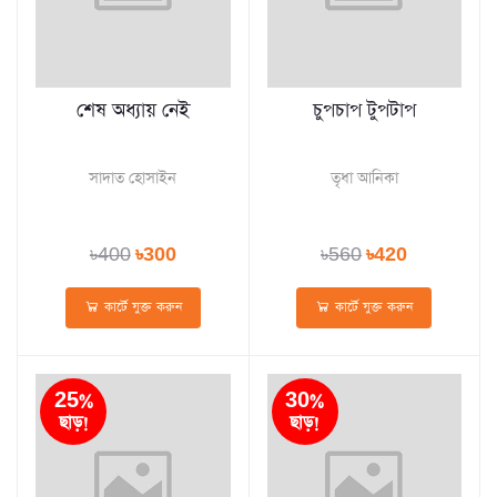
শেষ অধ্যায় নেই
চুপচাপ টুপটাপ
সাদাত হোসাইন
তৃধা আনিকা
৳400
৳300
৳560
৳420
কার্টে যুক্ত করুন
কার্টে যুক্ত করুন
25%
30%
ছাড়!
ছাড়!