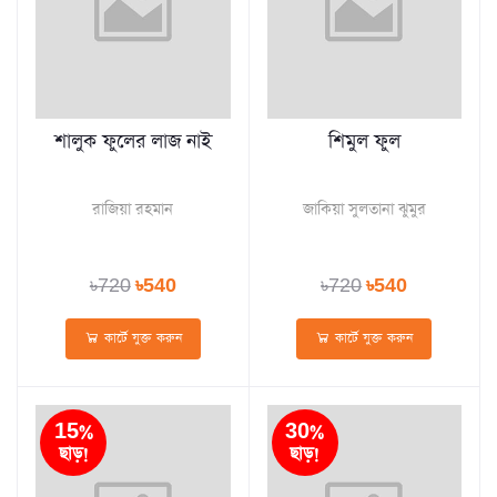
শালুক ফুলের লাজ নাই
শিমুল ফুল
রাজিয়া রহমান
জাকিয়া সুলতানা ঝুমুর
৳720
৳540
৳720
৳540
কার্টে যুক্ত করুন
কার্টে যুক্ত করুন
15%
30%
ছাড়!
ছাড়!