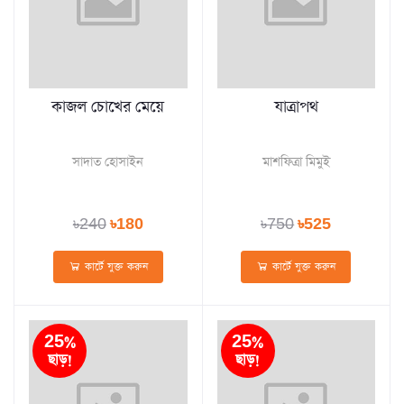
কাজল চোখের মেয়ে
যাত্রাপথ
সাদাত হোসাইন
মাশফিত্রা মিমুই
৳240
৳180
৳750
৳525
কার্টে যুক্ত করুন
কার্টে যুক্ত করুন
25%
25%
ছাড়!
ছাড়!