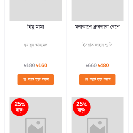
হিমু মামা
মনাকাশে ধ্রুবতারা বেশে
হুমায়ূন আহমেদ
ইসরাত জাহান দ্যুতি
৳180
৳160
৳660
৳480
কার্টে যুক্ত করুন
কার্টে যুক্ত করুন
25%
25%
ছাড়!
ছাড়!