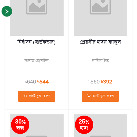
নির্বাসন (হার্ডকভার)
প্রেয়সীর হৃদয় ব্যাকুল
সাদাত হোসাইন
নাবিলা ইষ্ক
৳640
৳544
৳560
৳392
কার্টে যুক্ত করুন
কার্টে যুক্ত করুন
30%
25%
ছাড়!
ছাড়!