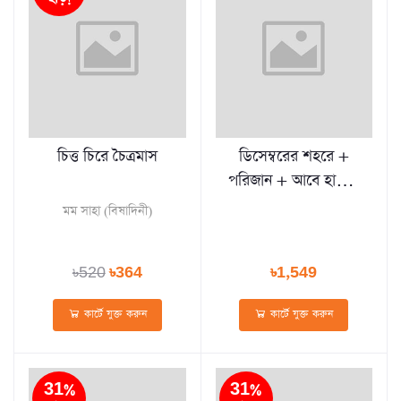
চিত্ত চিরে চৈত্রমাস
ডিসেম্বরের শহরে +
পরিজান + আবে হায়াত
কম্বো
মম সাহা (বিষাদিনী)
৳520
৳364
৳1,549
কার্টে যুক্ত করুন
কার্টে যুক্ত করুন
31%
31%