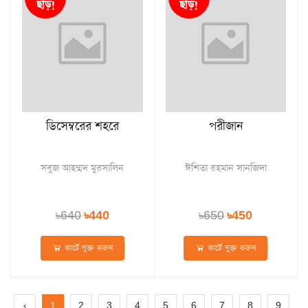
ছাড়!
ছাড়!
ডিসেম্বরের শহরে
পরীজান
সবুজ আহম্মদ মুরসালিন
ঈশিতা রহমান সানজিদা
৳640
৳440
৳650
৳450
কার্টে যুক্ত করুন
কার্টে যুক্ত করুন
‹
1
2
3
4
5
6
7
8
9