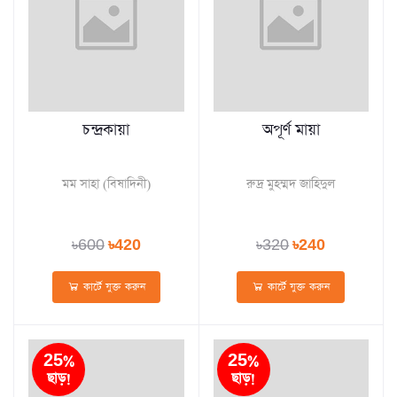
চন্দ্রকায়া
অপূর্ণ মায়া
মম সাহা (বিষাদিনী)
রুদ্র মুহম্মদ জাহিদুল
৳600
৳420
৳320
৳240
কার্টে যুক্ত করুন
কার্টে যুক্ত করুন
25%
25%
ছাড়!
ছাড়!