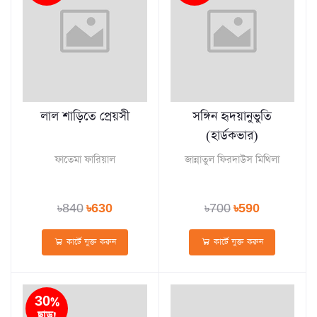
লাল শাড়িতে প্রেয়সী
সঙ্গিন হৃদয়ানুভুতি
(হার্ডকভার)
ফাতেমা ফারিয়াল
জান্নাতুল ফিরদাউস মিথিলা
৳840
৳630
৳700
৳590
কার্টে যুক্ত করুন
কার্টে যুক্ত করুন
30%
ছাড়!