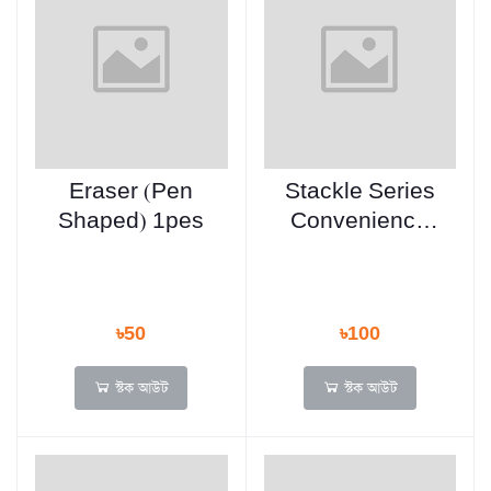
Eraser (Pen
Stackle Series
Shaped) 1pes
Convenience
Stickers Ins
High Face Value
Student Notes
৳50
৳100
স্টক আউট
স্টক আউট