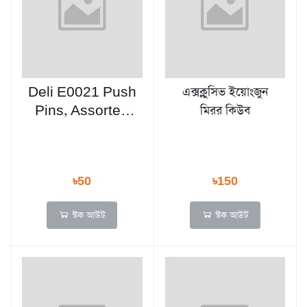
Deli E0021 Push
এক্সক্লুসিভ ইয়োংজুন
Pins, Assorted
মিরর কিউব
Colors, 35
Pcs/Box
৳50
৳150
স্টক আউট
স্টক আউট