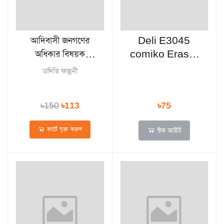
আদিবাসী জনগণের
Deli E3045
অধিকার বিষয়ক
comiko Eraser
জাতিসংঘের ঘোষণা
4pcs
অদিতি ফাল্গুনী
৳150
৳113
৳75
কার্টে যুক্ত করুন
স্টক আউট