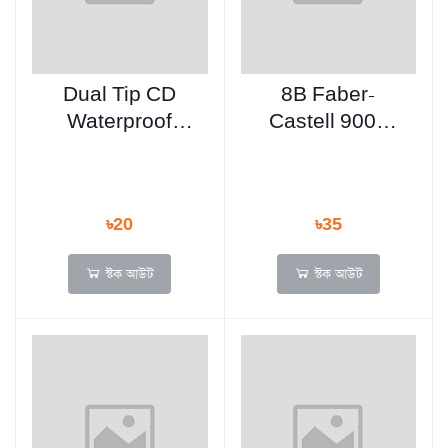
Dual Tip CD
8B Faber-
Waterproof
Castell 9000
Permanent
Graphite Pencil
Marker Pen with
Lead – 1pc
Clip
৳20
৳35
স্টক আউট
স্টক আউট