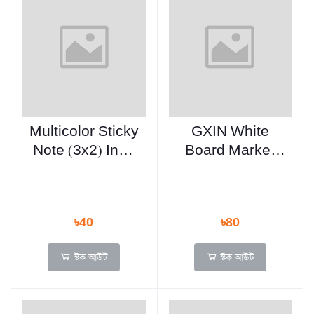
Multicolor Sticky
GXIN White
Note (3x2) Inch
Board Marker
100 Sheets
Refillable - 4 Pcs
Multicolor Ink -
G-213B
৳40
৳80
স্টক আউট
স্টক আউট