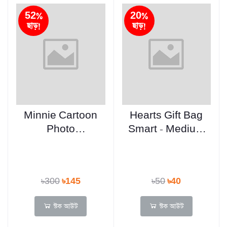
52%
20%
ছাড়!
ছাড়!
Minnie Cartoon
Hearts Gift Bag
Photo
Smart - Medium
Highlighter Pen
Square Any
6 Pcs 1
Design
৳300
৳145
৳50
৳40
স্টক আউট
স্টক আউট