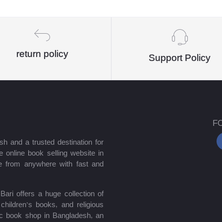
return policy
Support Policy
F
sh and a trusted destination for
 online book selling website in
e from anywhere with fast and
ari offers a huge collection of
hildren’s books, and religious
mic book shop in Bangladesh, an