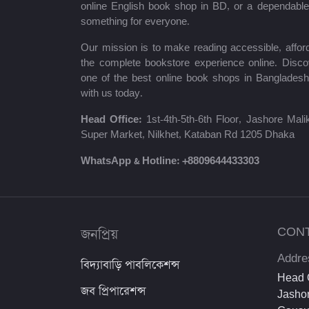
online English book shop in BD, or a dependab
লিজেন্ড পাবলিকেশন্স
something for everyone.
Master Publications
Our mission is to make reading accessible, afford
the complete bookstore experience online. Disco
Agrodoot & Company
one of the best online book shops in Bangladesh
with us today.
কথাপ্রকাশ
Head Office:
1st-4th-5th-6th Floor, Jashore Ma
সাইকা পাবলিকেশন্স
Super Market, Nilkhet, Kataban Rd 1205 Dhaka
সেল্ফ পাবলিকেশন্স
WhatsApp & Hotline:
+8809644433303
রাইয়ান প্রকাশন
কাকলী প্রকাশনী
জনপ্রিয়
CON
অ্যাসিওরেন্স পাবলিকেশন্স
Addre
বিদ্যাবাড়ি পাবলিকেশন্স
Saifurs Educatin bd
Head O
জব প্রিপারেশন্স
Jashor
ব্যতিক্রম পাবলিকেশন্স