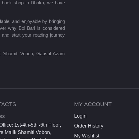
le book shop in Dhaka, we have
able, and enjoyable by bringing
ver why Boi Bari is considered
 and start your reading journey
lik Shamiti Vobon, Gausul Azam
TACTS
MY ACCOUNT
ss
Login
ffice: 1st-4th-5th -6th Floor,
Order History
e Malik Shamiti Vobon,
My Wishlist