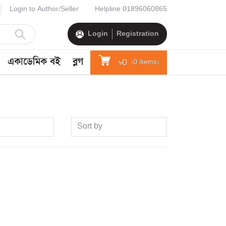
Login to Author/Seller
Helpline
01896060865
Login
Registration
একাডেমিক বই
ব্লগ
৳0
(
0
Items)
Sort by