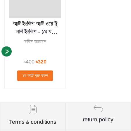
স্মার্ট ইংলিশ স্মার্ট ওয়ে টু
লার্ন ইংলিশ - ১ম খণ্ড
(হার্ডকভার)
ফরিদ আহমেদ
৳400
৳320
কার্টে যুক্ত করুন
return policy
Terms & conditions