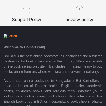
Support Policy
privacy policy
Welcome to Boibari.com!
Boi Bari is the best online bookstore in Bangladesh and a trusted
destination for book lovers across the country. We are a reliable
online book selling website in Bangladesh, making it easy to buy
books online from anywhere with fast and convenient delivery.
As a cheap online bookshop in Bangladesh, Boi Bari offers a
huge collection of Bangla books, English books, academic
books, children’s books, and religious titles. Whether you’re
looking for an online Islamic book shop in Bangladesh, an online
English book shop in BD, or a dependable book shop in Dhaka,