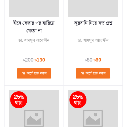
দ্বীনে ফেরার পর হারিয়ে
কুরবানি নিয়ে যত প্রশ্ন
যেয়ো না
ডা. শামসুল আরেফীন
ডা. শামসুল আরেফীন
৳200
৳130
৳80
৳60
কার্টে যুক্ত করুন
কার্টে যুক্ত করুন
25%
25%
ছাড়!
ছাড়!