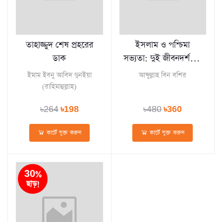
তাহাজ্জুদ শেষ প্রহরের
ইসলাম ও পশ্চিমা
ডাক
সভ্যতা: দুই জীবনদর্শনের
সংঘাত
ইমাম ইবনু আবিদ দুনইয়া
আব্দুল্লাহ বিন বশির
(রাহিমাহুল্লাহ)
৳264
৳198
৳480
৳360
কার্টে যুক্ত করুন
কার্টে যুক্ত করুন
30%
ছাড়!