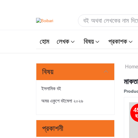
হোম
লেখক
বিষয়
প্রকাশক
Hom
বিষয়
মাকত
ইসলামিক বই
Produc
অমর একুশে বইমেলা ২০২৬
4
ছ
প্রকাশনী