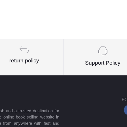
return policy
Support Policy
F
sh and a trusted destination for
 online book selling website in
e from anywhere with fast and