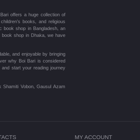
ari offers a huge collection of
hildren’s books, and religious
mic book shop in Bangladesh, an
le book shop in Dhaka, we have
able, and enjoyable by bringing
ver why Boi Bari is considered
 and start your reading journey
lik Shamiti Vobon, Gausul Azam
TACTS
MY ACCOUNT