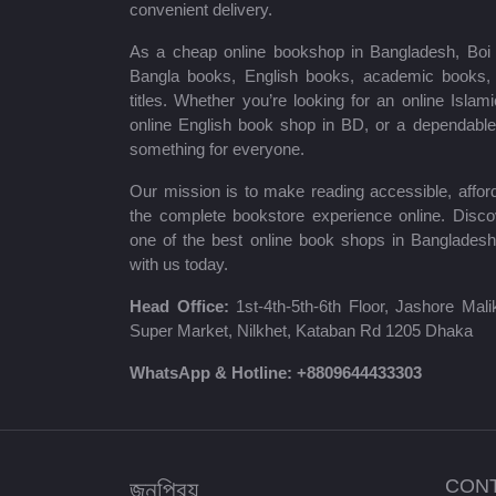
convenient delivery.
Infinity Publication
As a cheap online bookshop in Bangladesh, Boi B
Bangla books, English books, academic books, c
ধরলা পাবলিকেশন্স
titles. Whether you’re looking for an online Isla
online English book shop in BD, or a dependab
লিজেন্ড পাবলিকেশন্স
something for everyone.
Master Publications
Our mission is to make reading accessible, afford
the complete bookstore experience online. Disco
Agrodoot & Company
one of the best online book shops in Bangladesh
with us today.
কথাপ্রকাশ
Head Office:
1st-4th-5th-6th Floor, Jashore Ma
সাইকা পাবলিকেশন্স
Super Market, Nilkhet, Kataban Rd 1205 Dhaka
সেল্ফ পাবলিকেশন্স
WhatsApp & Hotline:
+8809644433303
রাইয়ান প্রকাশন
কাকলী প্রকাশনী
জনপ্রিয়
CON