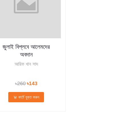
জুলাই বিপ্লবে আলেমদের
অবদান
আরিফ খান সাদ
৳260
৳143
কার্টে যুক্ত করুন