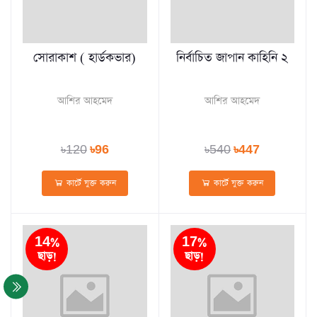
সোরাকাশ ( হার্ডকভার)
নির্বাচিত জাপান কাহিনি ২
আশির আহমেদ
আশির আহমেদ
৳120
৳96
৳540
৳447
কার্টে যুক্ত করুন
কার্টে যুক্ত করুন
14%
17%
ছাড়!
ছাড়!