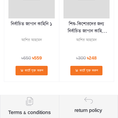
নির্বাচিত জাপান কাহিনি ১
শিশু-কিশোরদের জন্য
নির্বাচিত জাপান কাহিনি
লেখক
আশির আহমেদ
আশির আহমেদ
৳650
৳559
৳300
৳248
কার্টে যুক্ত করুন
কার্টে যুক্ত করুন
return policy
Terms & conditions