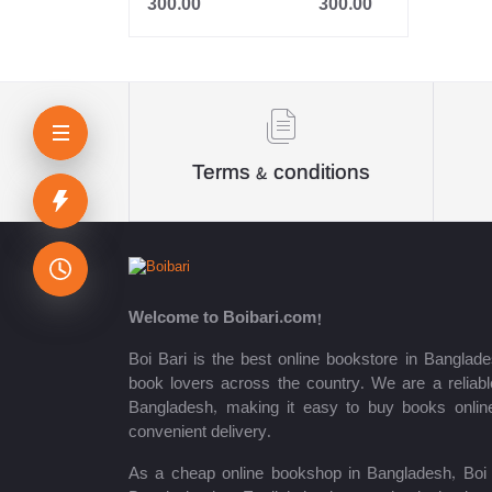
300.00
300.00
Jahangir
Sheikh Mujibur Rahman
কিউএনএ পাবলিকেশন্স লেখক পরিষদ
অর্কিড সম্পাদনা পর্ষদ (সম্পাদক)
Terms & conditions
রয়েল সম্পাদনা পর্ষদ
প্রফেসর’স সম্পাদনা পরিষদ
রিসেন্ট পাবলিকেশন এডিটরিয়াল বোর্ড
Welcome to Boibari.com!
পাঞ্জেরী সম্পাদনা পর্ষদ
Boi Bari is the best online bookstore in Banglade
book lovers across the country. We are a reliable
মফিজুল ইসলাম মিলন
Bangladesh, making it easy to buy books onlin
convenient delivery.
রবীন্দ্রনাথ ঠাকুর
As a cheap online bookshop in Bangladesh, Boi B
মোত্তাসিন পাহলভী