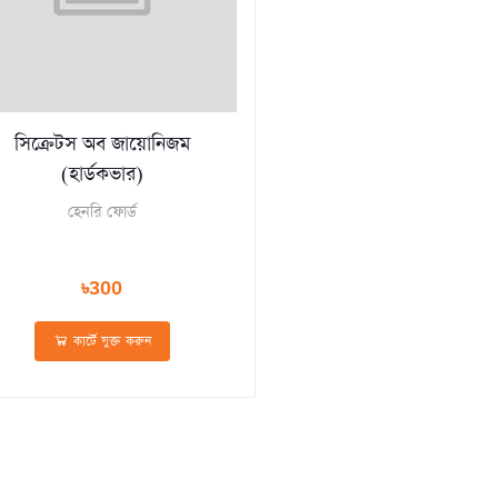
সিক্রেটস অব জায়োনিজম
(হার্ডকভার)
হেনরি ফোর্ড
৳300
কার্টে যুক্ত করুন