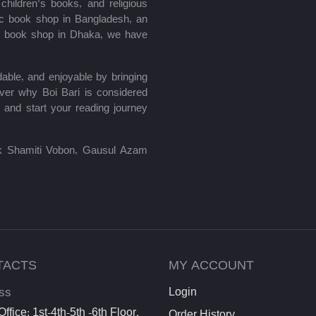
hildren’s books, and religious
mic book shop in Bangladesh, an
le book shop in Dhaka, we have
able, and enjoyable by bringing
ver why Boi Bari is considered
 and start your reading journey
lik Shamiti Vobon, Gausul Azam
TACTS
MY ACCOUNT
ss
Login
ffice: 1st-4th-5th -6th Floor,
Order History