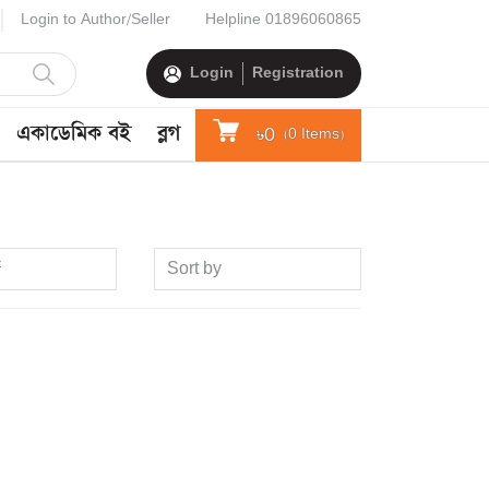
Login to Author/Seller
Helpline
01896060865
Login
Registration
একাডেমিক বই
ব্লগ
৳0
(
0
Items)
Sort by
ড