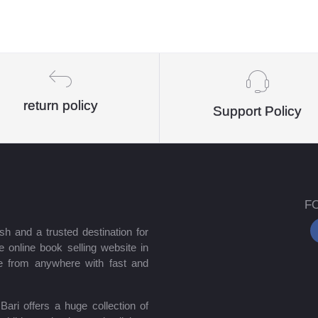
return policy
Support Policy
F
sh and a trusted destination for
 online book selling website in
e from anywhere with fast and
ari offers a huge collection of