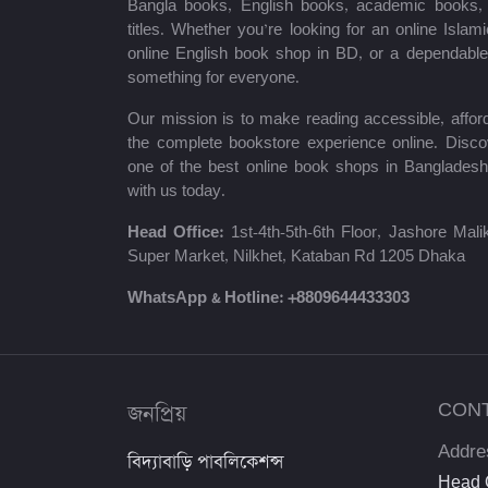
Bangla books, English books, academic books, c
titles. Whether you’re looking for an online Isla
শায়খ আহমাদুল্লাহ
online English book shop in BD, or a dependab
something for everyone.
মোঃ খাইরুল আলম
Our mission is to make reading accessible, afford
ম্যাক্সিম গোর্কি
the complete bookstore experience online. Disco
one of the best online book shops in Bangladesh
মহাদেব সাহা
with us today.
প্রমথ চৌধুরী
Head Office:
1st-4th-5th-6th Floor, Jashore Ma
Super Market, Nilkhet, Kataban Rd 1205 Dhaka
জীবনানন্দ দাশ
WhatsApp & Hotline:
+8809644433303
উইলিয়াম শেক্সপিয়ার
দীনবন্ধু মিত্র
জনপ্রিয়
CON
শরৎচন্দ্র চট্টোপাধ্যায়
Addre
বিদ্যাবাড়ি পাবলিকেশন্স
সলিমুল্লাহ খান
Head O