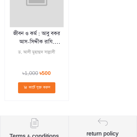
জীবন ও কর্ম : আবু বকর
আস-সিদ্দীক রাযি.
(হার্ডকভার)
ড. আলী মুহাম্মদ সাল্লাবী
৳1,000
৳500
কার্টে যুক্ত করুন
return policy
Terms & conditions