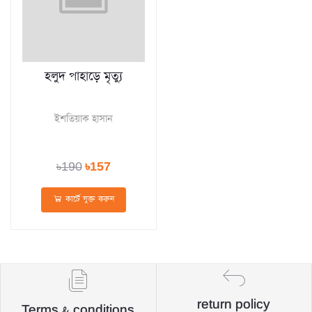
হলুদ পাহাড়ে মৃত্যু
ইশতিয়াক হাসান
৳190
৳157
কার্টে যুক্ত করুন
return policy
Terms & conditions