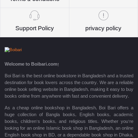
Support Policy
privacy policy
Welcome to Boibari.com!
Boi Bari is the best online bookstore in Bangladesh and a trusted
destination for book lovers across the country. We are a reliable
online book selling website in Bangladesh, making it easy to buy
books online from anywhere with fast and convenient delivery.
As a cheap online bookshop in Bangladesh, Boi Bari offers a
huge collection of Bangla books, English books, academic
books, children’s books, and religious titles. Whether you’re
looking for an online Islamic book shop in Bangladesh, an online
English book shop in BD, or a dependable book shop in Dhaka,