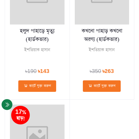
হলুদ পাহাড়ে মৃত্যু
কখনো পাহাড় কখনো
(হার্ডকভার)
অরণ্য (হার্ডকভার)
ইশতিয়াক হাসান
ইশতিয়াক হাসান
৳190
৳143
৳350
৳263
কার্টে যুক্ত করুন
কার্টে যুক্ত করুন
17%
ছাড়!