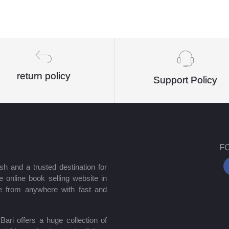
return policy
Support Policy
F
sh and a trusted destination for
 online book selling website in
e from anywhere with fast and
ari offers a huge collection of