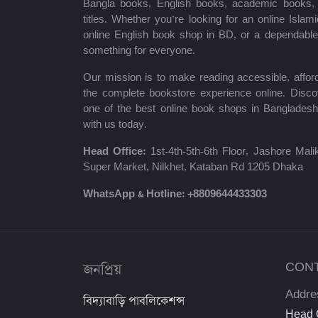
Bangla books, English books, academic books, c
titles. Whether you’re looking for an online Isla
শায়খ আহমাদুল্লাহ
online English book shop in BD, or a dependab
something for everyone.
মোঃ খাইরুল আলম
Our mission is to make reading accessible, afford
ম্যাক্সিম গোর্কি
the complete bookstore experience online. Disco
one of the best online book shops in Bangladesh
মহাদেব সাহা
with us today.
প্রমথ চৌধুরী
Head Office:
1st-4th-5th-6th Floor, Jashore Ma
Super Market, Nilkhet, Kataban Rd 1205 Dhaka
জীবনানন্দ দাশ
WhatsApp & Hotline:
+8809644433303
উইলিয়াম শেক্সপিয়ার
দীনবন্ধু মিত্র
জনপ্রিয়
CON
শরৎচন্দ্র চট্টোপাধ্যায়
Addre
বিদ্যাবাড়ি পাবলিকেশন্স
সলিমুল্লাহ খান
Head O