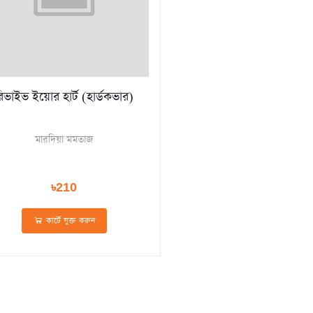
িভাইভ ইয়োর হার্ট (হার্ডকভার)
মারদিয়া মমতাজ
৳210
কার্টে যুক্ত করুন