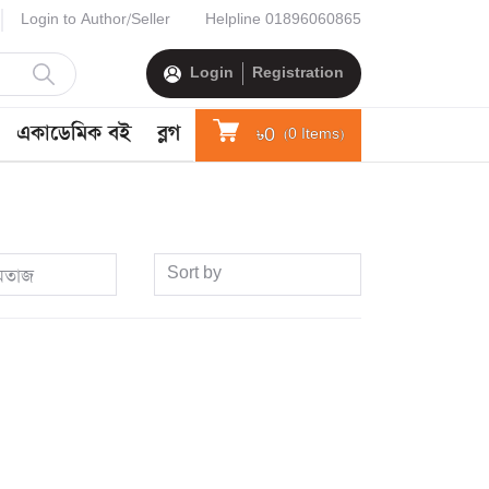
Login to Author/Seller
Helpline
01896060865
Login
Registration
একাডেমিক বই
ব্লগ
৳0
(
0
Items)
Sort by
মতাজ