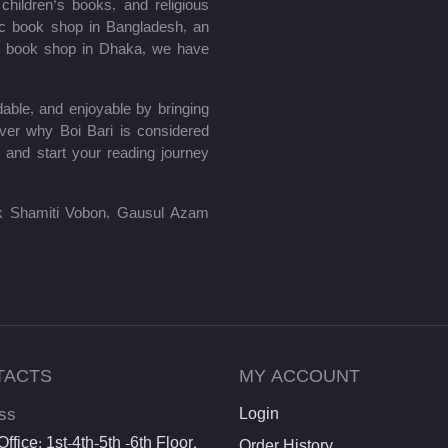
hildren’s books, and religious
mic book shop in Bangladesh, an
le book shop in Dhaka, we have
able, and enjoyable by bringing
ver why Boi Bari is considered
 and start your reading journey
lik Shamiti Vobon, Gausul Azam
TACTS
MY ACCOUNT
ss
Login
ffice: 1st-4th-5th -6th Floor,
Order History