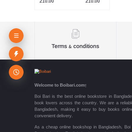
210.00
210.00
Jahangir
Sheikh Mujibur Rahman
কিউএনএ পাবলিকেশন্স লেখক পরিষদ
অর্কিড সম্পাদনা পর্ষদ (সম্পাদক)
Terms & conditions
রয়েল সম্পাদনা পর্ষদ
প্রফেসর’স সম্পাদনা পরিষদ
রিসেন্ট পাবলিকেশন এডিটরিয়াল বোর্ড
Welcome to Boibari.com!
পাঞ্জেরী সম্পাদনা পর্ষদ
Boi Bari is the best online bookstore in Banglade
book lovers across the country. We are a reliable
মফিজুল ইসলাম মিলন
Bangladesh, making it easy to buy books onlin
convenient delivery.
রবীন্দ্রনাথ ঠাকুর
As a cheap online bookshop in Bangladesh, Boi B
মোত্তাসিন পাহলভী