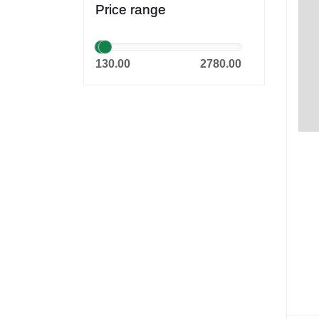
Price range
সাইফুল ইসলাম
Dr. Khandaker Abdullah
130.00
2780.00
Jahangir
Sheikh Mujibur Rahman
কিউএনএ পাবলিকেশন্স লেখক পরিষদ
অর্কিড সম্পাদনা পর্ষদ (সম্পাদক)
রয়েল সম্পাদনা পর্ষদ
প্রফেসর’স সম্পাদনা পরিষদ
রিসেন্ট পাবলিকেশন এডিটরিয়াল বোর্ড
পাঞ্জেরী সম্পাদনা পর্ষদ
মফিজুল ইসলাম মিলন