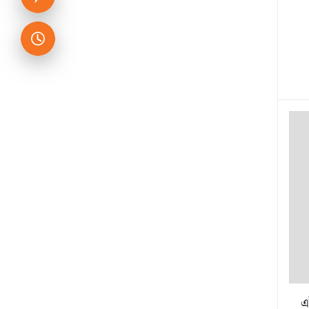
মোঃ জাহাঙ্গীর আলম লিংকন
Md. Sabaduzzaman Dipto
নিমাই ভট্টাচার্য
তামান্না হাসান
মো: এ. আর. খান
ড. ইসরার আহমেদ রহ.
কাজী রাহনুমা নূর
মোনা হাজ্জার হালাবি
রিদওয়ানুল্লাহ তানিম
ইবরাহীম আলি
ডা. জাকির নায়েক
এ