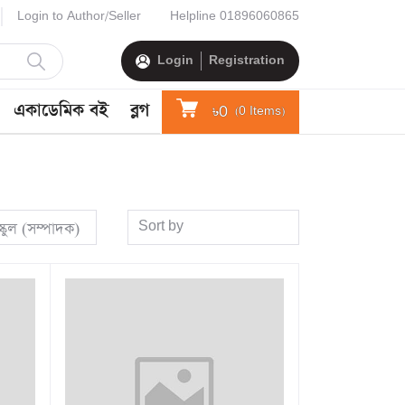
Login to Author/Seller
Helpline
01896060865
Login
Registration
একাডেমিক বই
ব্লগ
৳0
(
0
Items)
Sort by
্কুল (সম্পাদক)