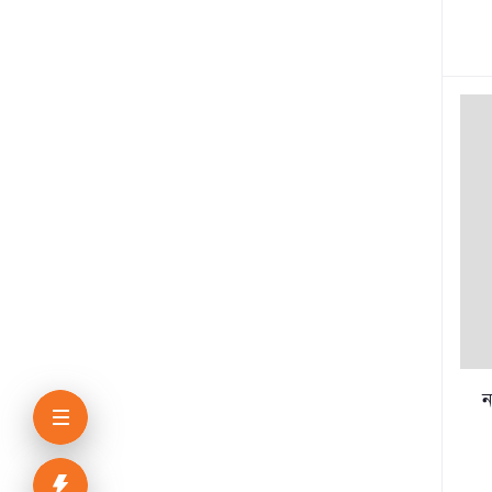
শরৎচন্দ্র চট্টোপাধ্যায়
সলিমুল্লাহ খান
ইউসুফ আল কারজাভি
ঝংকার মাহবুব
সমরেশ মজুমদার
হুমায়রা স্যারন
হুমায়ুন আজাদ
জিনিয়া জেনিস
ন
তারাদাস বন্দোপাধ্যায়
আনিসুল হক