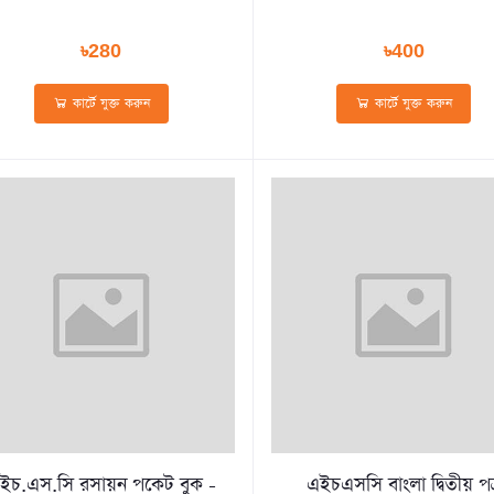
৳280
৳400
কার্টে যুক্ত করুন
কার্টে যুক্ত করুন
ইচ.এস.সি রসায়ন পকেট বুক -
এইচএসসি বাংলা দ্বিতীয় পত