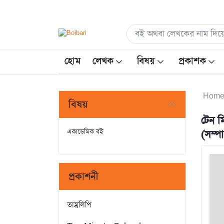
হোম
লেখক
বিষয়
প্রকাশক
Hom
বিষয়
টেন মি
একাডেমিক বই
(সম্
প্রকাশনী
তাম্রলিপি