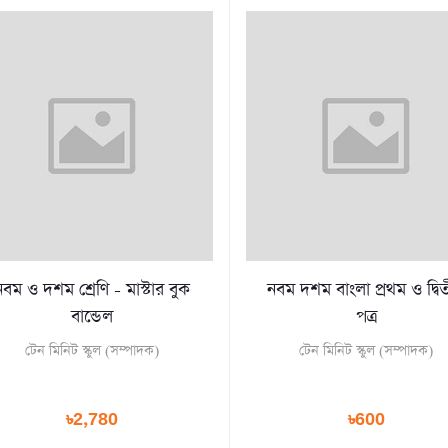
নবম ও দশম শ্রেণি - মাস্টার বুক
নবম দশম বাংলা প্রথম ও দ্বিত
বান্ডেল
পত্র
টেন মিনিট স্কুল (সম্পাদক)
টেন মিনিট স্কুল (সম্পাদক)
৳2,780
৳600