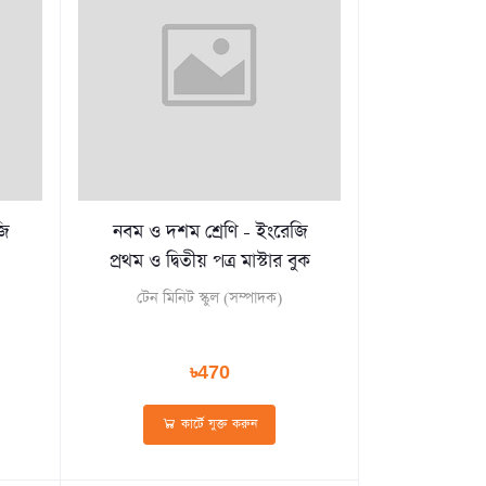
জি
নবম ও দশম শ্রেণি - ইংরেজি
প্রথম ও দ্বিতীয় পত্র মাস্টার বুক
টেন মিনিট স্কুল (সম্পাদক)
৳470
কার্টে যুক্ত করুন