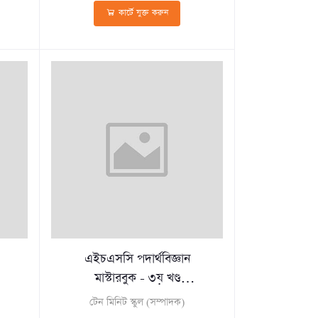
কার্টে যুক্ত করুন
এইচএসসি পদার্থবিজ্ঞান
মাস্টারবুক - ৩য় খণ্ড
(পেপারব্যাক)
টেন মিনিট স্কুল (সম্পাদক)