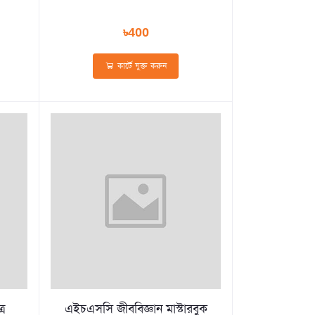
৳400
কার্টে যুক্ত করুন
্র
এইচএসসি জীববিজ্ঞান মাস্টারবুক