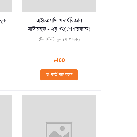
বুক
এইচএসসি পদার্থবিজ্ঞান
মাস্টারবুক - ২য় খণ্ড(পেপারব্যাক)
টেন মিনিট স্কুল (সম্পাদক)
৳400
কার্টে যুক্ত করুন