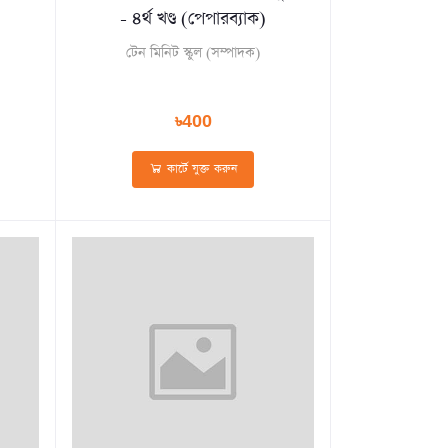
- ৪র্থ খণ্ড (পেপারব্যাক)
টেন মিনিট স্কুল (সম্পাদক)
৳400
কার্টে যুক্ত করুন