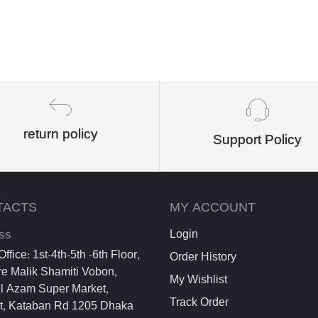
return policy
Support Policy
TACTS
MY ACCOUNT
ss
Login
ffice: 1st-4th-5th -6th Floor,
Order History
e Malik Shamiti Vobon,
My Wishlist
l Azam Super Market,
Track Order
et, Kataban Rd 1205 Dhaka