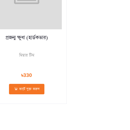
প্রজন্ম ক্ষুধা (হার্ডকভার)
মিম্বার টিম
৳330
কার্টে যুক্ত করুন