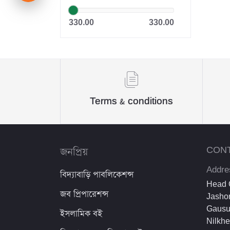
Dr. Khandaker Abdullah
330.00
330.00
Jahangir
Sheikh Mujibur Rahman
কিউএনএ পাবলিকেশন্স লেখক পরিষদ
অর্কিড সম্পাদনা পর্ষদ (সম্পাদক)
Terms & conditions
রয়েল সম্পাদনা পর্ষদ
প্রফেসর’স সম্পাদনা পরিষদ
জনপ্রিয়
CON
রিসেন্ট পাবলিকেশন এডিটরিয়াল বোর্ড
Addre
বিদ্যাবাড়ি পাবলিকেশন্স
পাঞ্জেরী সম্পাদনা পর্ষদ
Head O
জব প্রিপারেশন্স
Jashor
মফিজুল ইসলাম মিলন
Gausu
ইসলামিক বই
Nilkh
রবীন্দ্রনাথ ঠাকুর