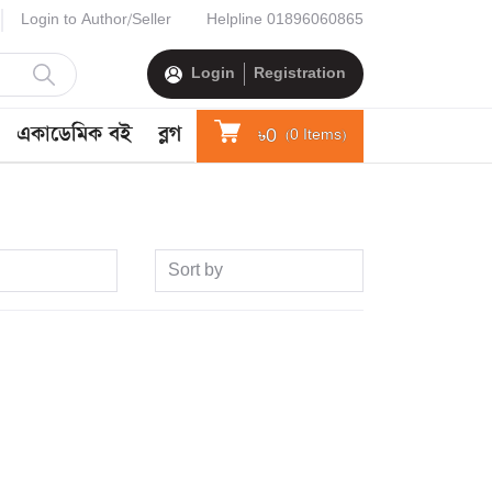
Login to Author/Seller
Helpline
01896060865
Login
Registration
একাডেমিক বই
ব্লগ
৳0
(
0
Items)
Sort by