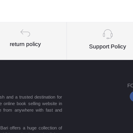
return policy
Support Policy
F
sh and a trusted destination for
 online book selling website in
e from anywhere with fast and
ari offers a huge collection of