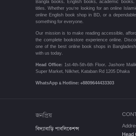
Bangla books, English books, academic books, c
titles. Whether you’re looking for an online Isla
শায়খ আহমাদুল্লাহ
online English book shop in BD, or a dependab
something for everyone.
মোঃ খাইরুল আলম
Our mission is to make reading accessible, afford
ম্যাক্সিম গোর্কি
the complete bookstore experience online. Disco
one of the best online book shops in Bangladesh
মহাদেব সাহা
with us today.
প্রমথ চৌধুরী
Head Office:
1st-4th-5th-6th Floor, Jashore Ma
Super Market, Nilkhet, Kataban Rd 1205 Dhaka
জীবনানন্দ দাশ
WhatsApp & Hotline:
+8809644433303
উইলিয়াম শেক্সপিয়ার
দীনবন্ধু মিত্র
জনপ্রিয়
CON
শরৎচন্দ্র চট্টোপাধ্যায়
Addre
বিদ্যাবাড়ি পাবলিকেশন্স
সলিমুল্লাহ খান
Head O