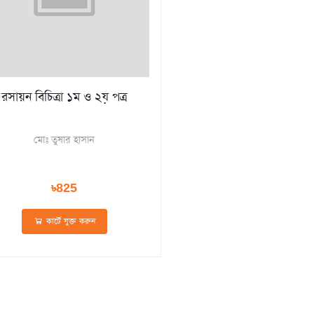
রসায়ন বিচিত্রা ১ম ও ২য় পত্র
মোঃ তুষার হাসান
৳825
কার্টে যুক্ত করুন