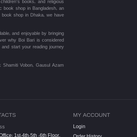
hildren’s books, and religious
mic book shop in Bangladesh, an
le book shop in Dhaka, we have
able, and enjoyable by bringing
ver why Boi Bari is considered
 and start your reading journey
lik Shamiti Vobon, Gausul Azam
TACTS
MY ACCOUNT
ss
Login
ffice: 1st-4th-5th -6th Floor,
Order History