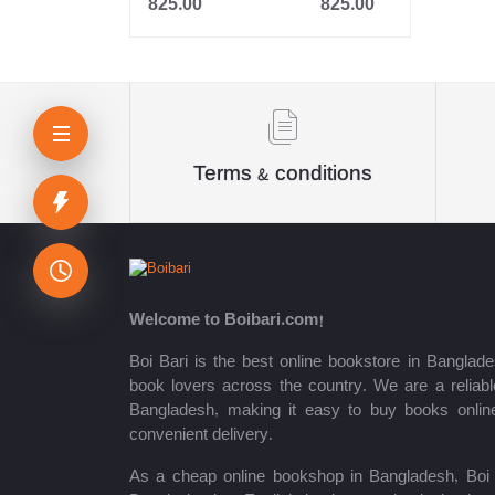
825.00
825.00
Jahangir
Sheikh Mujibur Rahman
কিউএনএ পাবলিকেশন্স লেখক পরিষদ
অর্কিড সম্পাদনা পর্ষদ (সম্পাদক)
Terms & conditions
রয়েল সম্পাদনা পর্ষদ
প্রফেসর’স সম্পাদনা পরিষদ
রিসেন্ট পাবলিকেশন এডিটরিয়াল বোর্ড
Welcome to Boibari.com!
পাঞ্জেরী সম্পাদনা পর্ষদ
Boi Bari is the best online bookstore in Banglade
book lovers across the country. We are a reliable
মফিজুল ইসলাম মিলন
Bangladesh, making it easy to buy books onlin
convenient delivery.
রবীন্দ্রনাথ ঠাকুর
As a cheap online bookshop in Bangladesh, Boi B
মোত্তাসিন পাহলভী