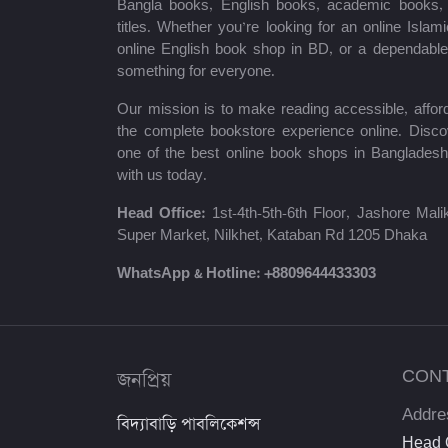
Bangla books, English books, academic books, c
titles. Whether you’re looking for an online Isla
শায়খ আহমাদুল্লাহ
online English book shop in BD, or a dependab
something for everyone.
মোঃ খাইরুল আলম
Our mission is to make reading accessible, afford
ম্যাক্সিম গোর্কি
the complete bookstore experience online. Disco
one of the best online book shops in Bangladesh
মহাদেব সাহা
with us today.
প্রমথ চৌধুরী
Head Office:
1st-4th-5th-6th Floor, Jashore Ma
Super Market, Nilkhet, Kataban Rd 1205 Dhaka
জীবনানন্দ দাশ
WhatsApp & Hotline:
+8809644433303
উইলিয়াম শেক্সপিয়ার
দীনবন্ধু মিত্র
জনপ্রিয়
CON
শরৎচন্দ্র চট্টোপাধ্যায়
Addre
বিদ্যাবাড়ি পাবলিকেশন্স
সলিমুল্লাহ খান
Head O