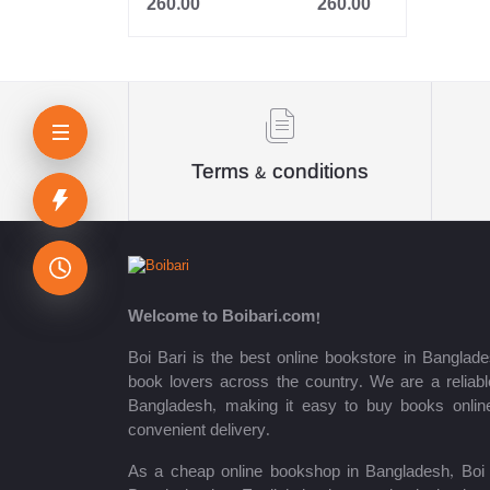
260.00
260.00
Jahangir
Sheikh Mujibur Rahman
কিউএনএ পাবলিকেশন্স লেখক পরিষদ
অর্কিড সম্পাদনা পর্ষদ (সম্পাদক)
Terms & conditions
রয়েল সম্পাদনা পর্ষদ
প্রফেসর’স সম্পাদনা পরিষদ
রিসেন্ট পাবলিকেশন এডিটরিয়াল বোর্ড
Welcome to Boibari.com!
পাঞ্জেরী সম্পাদনা পর্ষদ
Boi Bari is the best online bookstore in Banglade
book lovers across the country. We are a reliable
মফিজুল ইসলাম মিলন
Bangladesh, making it easy to buy books onlin
convenient delivery.
রবীন্দ্রনাথ ঠাকুর
As a cheap online bookshop in Bangladesh, Boi B
মোত্তাসিন পাহলভী