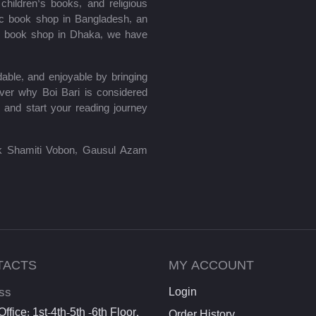
hildren’s books, and religious
mic book shop in Bangladesh, an
le book shop in Dhaka, we have
able, and enjoyable by bringing
ver why Boi Bari is considered
 and start your reading journey
lik Shamiti Vobon, Gausul Azam
TACTS
MY ACCOUNT
ss
Login
ffice: 1st-4th-5th -6th Floor,
Order History