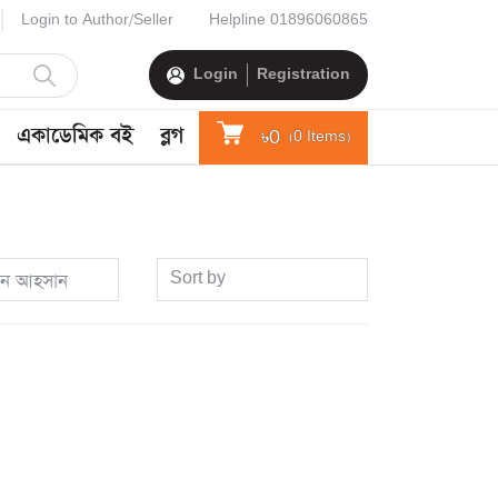
Login to Author/Seller
Helpline
01896060865
Login
Registration
একাডেমিক বই
ব্লগ
৳0
(
0
Items)
Sort by
ান আহসান