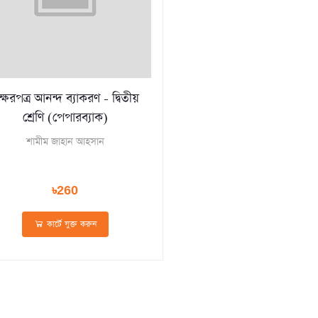
্ষরপত্র আনন্দ ব্যাকরণ - দ্বিতীয়
শ্রেণি (পেপারব্যাক)
শামীম জাহান আহসান
৳260
কার্টে যুক্ত করুন