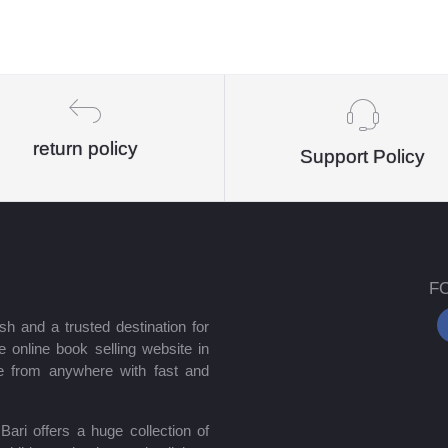
return policy
Support Policy
F
sh and a trusted destination for
 online book selling website in
e from anywhere with fast and
ari offers a huge collection of