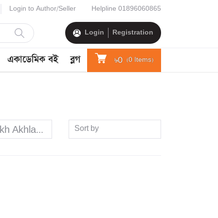
Login to Author/Seller
Helpline
01896060865
Login
Registration
একাডেমিক বই
ব্লগ
৳0
(
0
Items)
Sort by
ikh Akhlaque-E-Rasul