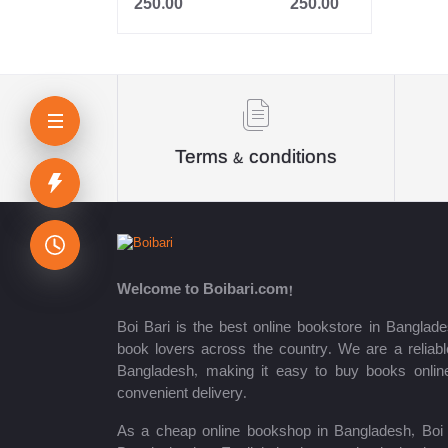
250.00
250.00
Jahangir
Sheikh Mujibur Rahman
কিউএনএ পাবলিকেশন্স লেখক পরিষদ
অর্কিড সম্পাদনা পর্ষদ (সম্পাদক)
Terms & conditions
রয়েল সম্পাদনা পর্ষদ
প্রফেসর’স সম্পাদনা পরিষদ
রিসেন্ট পাবলিকেশন এডিটরিয়াল বোর্ড
Welcome to Boibari.com!
পাঞ্জেরী সম্পাদনা পর্ষদ
Boi Bari is the best online bookstore in Banglade
book lovers across the country. We are a reliable
মফিজুল ইসলাম মিলন
Bangladesh, making it easy to buy books onlin
convenient delivery.
রবীন্দ্রনাথ ঠাকুর
As a cheap online bookshop in Bangladesh, Boi B
মোত্তাসিন পাহলভী