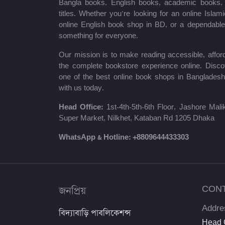
Bangla books, English books, academic books, c
titles. Whether you’re looking for an online Isla
শায়খ আহমাদুল্লাহ
online English book shop in BD, or a dependab
something for everyone.
মোঃ খাইরুল আলম
Our mission is to make reading accessible, afford
ম্যাক্সিম গোর্কি
the complete bookstore experience online. Disco
one of the best online book shops in Bangladesh
মহাদেব সাহা
with us today.
প্রমথ চৌধুরী
Head Office:
1st-4th-5th-6th Floor, Jashore Ma
Super Market, Nilkhet, Kataban Rd 1205 Dhaka
জীবনানন্দ দাশ
WhatsApp & Hotline:
+8809644433303
উইলিয়াম শেক্সপিয়ার
দীনবন্ধু মিত্র
জনপ্রিয়
CON
শরৎচন্দ্র চট্টোপাধ্যায়
Addre
বিদ্যাবাড়ি পাবলিকেশন্স
সলিমুল্লাহ খান
Head O