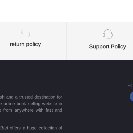
return policy
Support Policy
F
sh and a trusted destination for
 online book selling website in
e from anywhere with fast and
ari offers a huge collection of