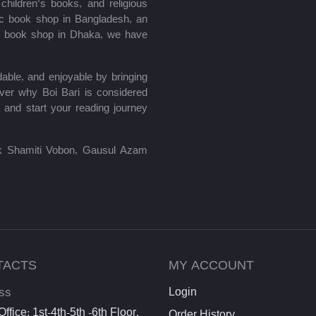
hildren’s books, and religious
mic book shop in Bangladesh, an
le book shop in Dhaka, we have
able, and enjoyable by bringing
ver why Boi Bari is considered
 and start your reading journey
lik Shamiti Vobon, Gausul Azam
TACTS
MY ACCOUNT
ss
Login
ffice: 1st-4th-5th -6th Floor,
Order History