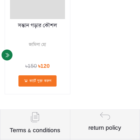
সন্তান গড়ার কৌশল
জামিলা হো
৳150
৳120
কার্টে যুক্ত করুন
return policy
Terms & conditions