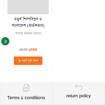
চতুর্থ শিল্পবিপ্লব ও
বাংলাদেশ (হার্ডকভার)
ফয়েজ আহমদ তৈয়্যব
৳636
৳466
কার্টে যুক্ত করুন
return policy
Terms & conditions