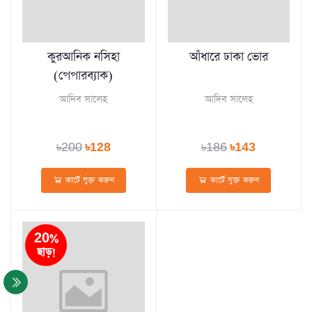
কুরআনিক নসিহা
আঁধারে ঢাকা ভোর
(পেপারব্যাক)
আদিব সালেহ
আদিব সালেহ
৳200
৳128
৳186
৳143
কার্টে যুক্ত করুন
কার্টে যুক্ত করুন
20%
ছাড়!