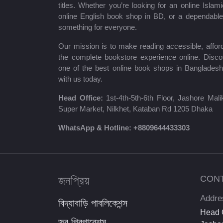
titles. Whether you’re looking for an online Isla
শায়খ আহমাদুল্লাহ
online English book shop in BD, or a dependab
something for everyone.
মোঃ খাইরুল আলম
Our mission is to make reading accessible, afford
ম্যাক্সিম গোর্কি
the complete bookstore experience online. Disco
one of the best online book shops in Bangladesh
মহাদেব সাহা
with us today.
প্রমথ চৌধুরী
Head Office:
1st-4th-5th-6th Floor, Jashore Ma
Super Market, Nilkhet, Kataban Rd 1205 Dhaka
জীবনানন্দ দাশ
WhatsApp & Hotline:
+8809644433303
উইলিয়াম শেক্সপিয়ার
দীনবন্ধু মিত্র
জনপ্রিয়
CON
শরৎচন্দ্র চট্টোপাধ্যায়
Addre
বিদ্যাবাড়ি পাবলিকেশন্স
সলিমুল্লাহ খান
Head O
জব প্রিপারেশন্স