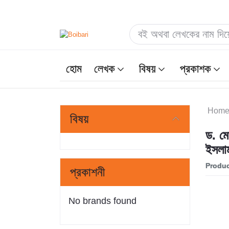
হোম
লেখক
বিষয়
প্রকাশক
Hom
বিষয়
ড. মো
ইসলা
Produc
প্রকাশনী
No brands found