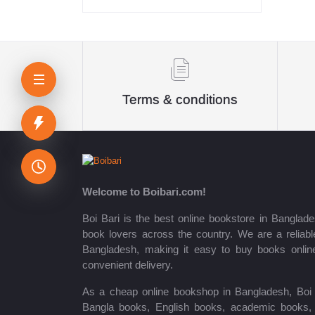
Sheikh Mujibur Rahman
কিউএনএ পাবলিকেশন্স লেখক পরিষদ
অর্কিড সম্পাদনা পর্ষদ (সম্পাদক)
Terms & conditions
রয়েল সম্পাদনা পর্ষদ
প্রফেসর’স সম্পাদনা পরিষদ
রিসেন্ট পাবলিকেশন এডিটরিয়াল বোর্ড
Welcome to Boibari.com!
পাঞ্জেরী সম্পাদনা পর্ষদ
Boi Bari is the best online bookstore in Banglade
book lovers across the country. We are a reliable
মফিজুল ইসলাম মিলন
Bangladesh, making it easy to buy books onlin
convenient delivery.
রবীন্দ্রনাথ ঠাকুর
As a cheap online bookshop in Bangladesh, Boi B
মোত্তাসিন পাহলভী
Bangla books, English books, academic books, c