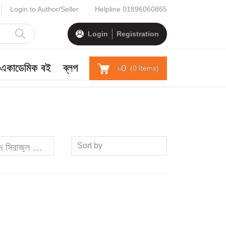
Login to Author/Seller
Helpline
01896060865
Login
Registration
একাডেমিক বই
ব্লগ
৳0
(
0
Items)
Sort by
দ সিরাজুল ইসলাম চৌধুরী