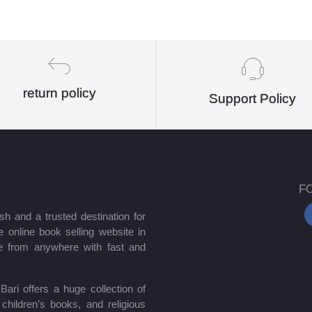
return policy
Support Policy
F
sh and a trusted destination for
 online book selling website in
e from anywhere with fast and
ari offers a huge collection of
hildren’s books, and religious