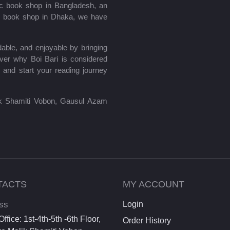
mic book shop in Bangladesh, an
le book shop in Dhaka, we have
able, and enjoyable by bringing
ver why Boi Bari is considered
 and start your reading journey
lik Shamiti Vobon, Gausul Azam
TACTS
MY ACCOUNT
ss
Login
ffice: 1st-4th-5th -6th Floor,
Order History