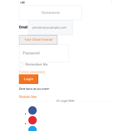
+88
Email
*Use Email Instead
Remember Me
Forgot password?
Login
Dont have an account?
Register Now
Or Login With