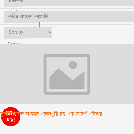
প্রকাশনী
কবির আহমদ কাসেমি
Sort by
55%
মুফতি সাঈদ আহমদ পালনপুরি রহ. এর আদর্শ পরিবার
ছাড়!