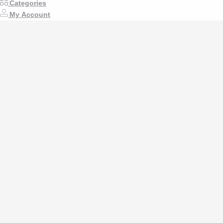
Email: boibari.biddabari@gmail.com
Categories
My Account