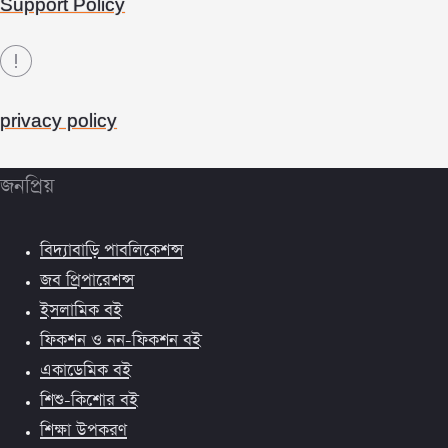
Support Policy
privacy policy
জনপ্রিয়
বিদ্যাবাড়ি পাবলিকেশন্স
জব প্রিপারেশন্স
ইসলামিক বই
ফিকশন ও নন-ফিকশন বই
একাডেমিক বই
শিশু-কিশোর বই
শিক্ষা উপকরণ