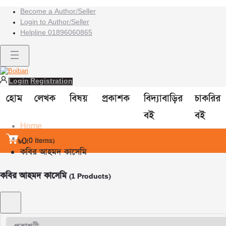
Become a Author/Seller
Login to Author/Seller
Helpline
01896060865
Login
Registration
হোম
লেখক
বিষয়
প্রকাশক
বিদ্যাবাড়ির
চাকরির
বই
বই
Home
All products
৳0
(
0
Items)
কবির আহমদ কাসেমি
কবির আহমদ কাসেমি
(1 Products)