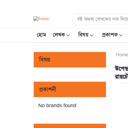
হোম
লেখক
বিষয়
প্রকাশক
Hom
বিষয়
উপেন্
রায়চৌ
প্রকাশনী
No brands found