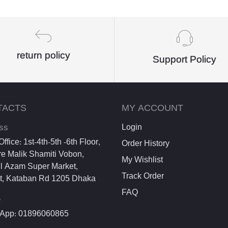
return policy
Support Policy
TACTS
MY ACCOUNT
ss
Login
ffice: 1st-4th-5th -6th Floor,
Order History
e Malik Shamiti Vobon,
My Wishlist
l Azam Super Market,
Track Order
et, Kataban Rd 1205 Dhaka
FAQ
e
App: 01896060865