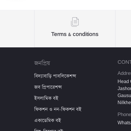
Sheikh Mujibur Rahman
কিউএনএ পাবলিকেশন্স লেখক পরিষদ
অর্কিড সম্পাদনা পর্ষদ (সম্পাদক)
Terms & conditions
রয়েল সম্পাদনা পর্ষদ
প্রফেসর’স সম্পাদনা পরিষদ
জনপ্রিয়
CON
রিসেন্ট পাবলিকেশন এডিটরিয়াল বোর্ড
Addre
বিদ্যাবাড়ি পাবলিকেশন্স
পাঞ্জেরী সম্পাদনা পর্ষদ
Head O
জব প্রিপারেশন্স
Jashor
মফিজুল ইসলাম মিলন
Gausu
ইসলামিক বই
Nilkh
রবীন্দ্রনাথ ঠাকুর
ফিকশন ও নন-ফিকশন বই
Phon
মোত্তাসিন পাহলভী
একাডেমিক বই
Whats