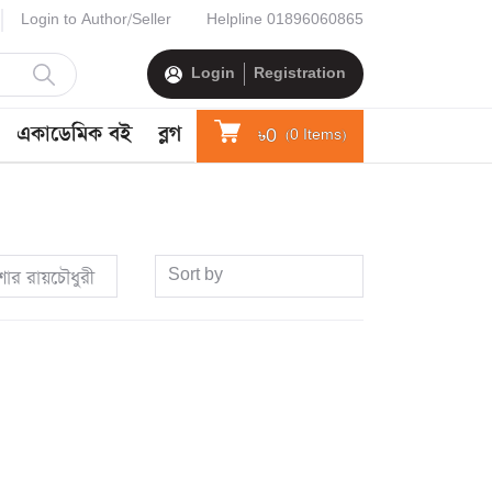
Login to Author/Seller
Helpline
01896060865
Login
Registration
একাডেমিক বই
ব্লগ
৳0
(
0
Items)
Sort by
িশোর রায়চৌধুরী