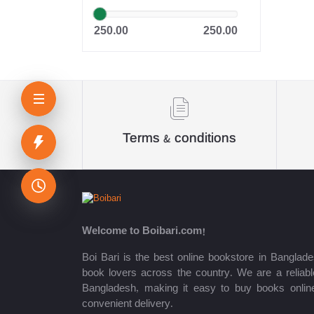
Dr. Khandaker Abdullah
250.00
250.00
Jahangir
Sheikh Mujibur Rahman
কিউএনএ পাবলিকেশন্স লেখক পরিষদ
অর্কিড সম্পাদনা পর্ষদ (সম্পাদক)
Terms & conditions
রয়েল সম্পাদনা পর্ষদ
প্রফেসর’স সম্পাদনা পরিষদ
রিসেন্ট পাবলিকেশন এডিটরিয়াল বোর্ড
Welcome to Boibari.com!
পাঞ্জেরী সম্পাদনা পর্ষদ
Boi Bari is the best online bookstore in Banglade
book lovers across the country. We are a reliable
মফিজুল ইসলাম মিলন
Bangladesh, making it easy to buy books onlin
convenient delivery.
রবীন্দ্রনাথ ঠাকুর