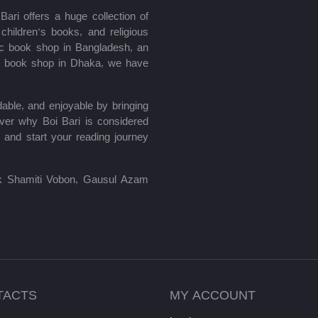
ari offers a huge collection of
hildren’s books, and religious
mic book shop in Bangladesh, an
le book shop in Dhaka, we have
able, and enjoyable by bringing
ver why Boi Bari is considered
 and start your reading journey
lik Shamiti Vobon, Gausul Azam
TACTS
MY ACCOUNT