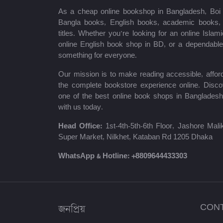
As a cheap online bookshop in Bangladesh, Boi B
মোত্তাসিন পাহলভী
Bangla books, English books, academic books, c
titles. Whether you’re looking for an online Isla
শায়খ আহমাদুল্লাহ
online English book shop in BD, or a dependab
something for everyone.
মোঃ খাইরুল আলম
Our mission is to make reading accessible, afford
ম্যাক্সিম গোর্কি
the complete bookstore experience online. Disco
one of the best online book shops in Bangladesh
মহাদেব সাহা
with us today.
প্রমথ চৌধুরী
Head Office:
1st-4th-5th-6th Floor, Jashore Ma
Super Market, Nilkhet, Kataban Rd 1205 Dhaka
জীবনানন্দ দাশ
WhatsApp & Hotline:
+8809644433303
উইলিয়াম শেক্সপিয়ার
দীনবন্ধু মিত্র
জনপ্রিয়
CON
শরৎচন্দ্র চট্টোপাধ্যায়