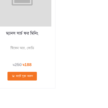
ম্যানস সার্চ ফর মিনিং
স্টিফেন আর. কোভি
৳250
৳188
কার্টে যুক্ত করুন