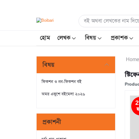
হোম
লেখক
বিষয়
প্রকাশক
Hom
বিষয়
স্টি
ফিকশন ও নন-ফিকশন বই
Produc
অমর একুশে বইমেলা ২০২৬
2
ছ
প্রকাশনী