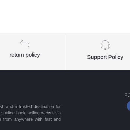
return policy
Support Policy
F
sh and a trusted destination for
 online book selling website in
e from anywhere with fast and