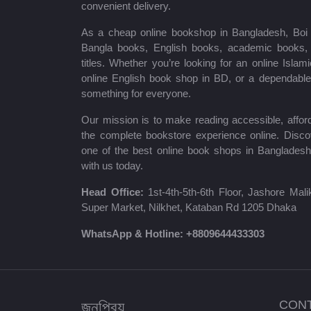
convenient delivery.
রবীন্দ্রনাথ ঠাকুর
As a cheap online bookshop in Bangladesh, Boi B
মোত্তাসিন পাহলভী
Bangla books, English books, academic books, c
titles. Whether you’re looking for an online Isla
শায়খ আহমাদুল্লাহ
online English book shop in BD, or a dependab
something for everyone.
মোঃ খাইরুল আলম
Our mission is to make reading accessible, afford
ম্যাক্সিম গোর্কি
the complete bookstore experience online. Disco
one of the best online book shops in Bangladesh
মহাদেব সাহা
with us today.
প্রমথ চৌধুরী
Head Office:
1st-4th-5th-6th Floor, Jashore Ma
Super Market, Nilkhet, Kataban Rd 1205 Dhaka
জীবনানন্দ দাশ
WhatsApp & Hotline:
+8809644433303
উইলিয়াম শেক্সপিয়ার
দীনবন্ধু মিত্র
জনপ্রিয়
CON