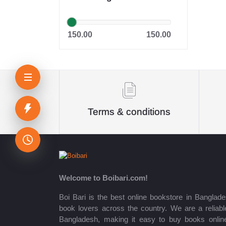
সাইফুল ইসলাম
Dr. Khandaker Abdullah
150.00
150.00
Jahangir
Sheikh Mujibur Rahman
কিউএনএ পাবলিকেশন্স লেখক পরিষদ
অর্কিড সম্পাদনা পর্ষদ (সম্পাদক)
Terms & conditions
রয়েল সম্পাদনা পর্ষদ
প্রফেসর’স সম্পাদনা পরিষদ
রিসেন্ট পাবলিকেশন এডিটরিয়াল বোর্ড
Welcome to Boibari.com!
পাঞ্জেরী সম্পাদনা পর্ষদ
Boi Bari is the best online bookstore in Banglade
book lovers across the country. We are a reliable
মফিজুল ইসলাম মিলন
Bangladesh, making it easy to buy books onlin