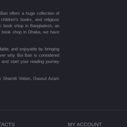
ari offers a huge collection of
hildren’s books, and religious
mic book shop in Bangladesh, an
le book shop in Dhaka, we have
able, and enjoyable by bringing
ver why Boi Bari is considered
 and start your reading journey
lik Shamiti Vobon, Gausul Azam
TACTS
MY ACCOUNT