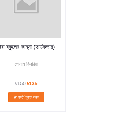
রা বকুলের কান্না (হার্ডকভার)
গোলাম কিবরিয়া
৳150
৳135
কার্টে যুক্ত করুন