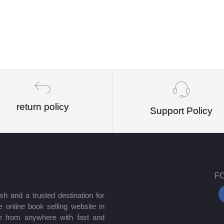
return policy
Support Policy
F
sh and a trusted destination for
 online book selling website in
e from anywhere with fast and