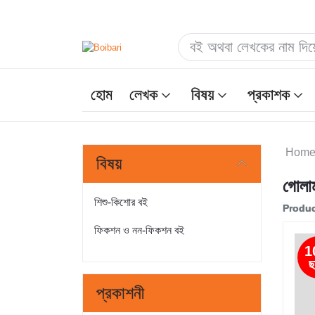
হোম
লেখক
বিষয়
প্রকাশক
Hom
বিষয়
গোলা
শিশু-কিশোর বই
Produc
ফিকশন ও নন-ফিকশন বই
1
ছ
প্রকাশনী