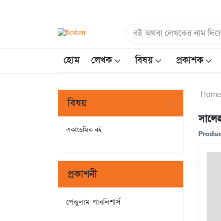
হোম
লেখক
বিষয়
প্রকাশক
Hom
বিষয়
সালেহ
একাডেমিক বই
Produc
প্রকাশনী
পেন্ডুলাম পাবলিশার্স