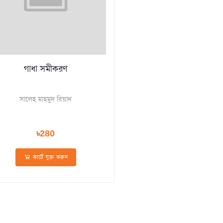
গাধা সমীকরণ
সালেহ মাহমুদ রিয়াদ
৳280
কার্টে যুক্ত করুন