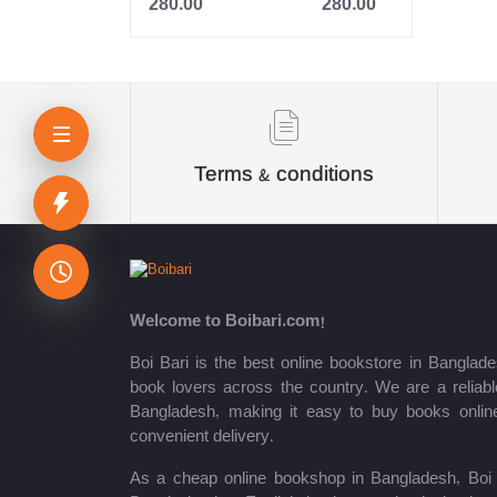
280.00
280.00
Jahangir
Sheikh Mujibur Rahman
কিউএনএ পাবলিকেশন্স লেখক পরিষদ
অর্কিড সম্পাদনা পর্ষদ (সম্পাদক)
Terms & conditions
রয়েল সম্পাদনা পর্ষদ
প্রফেসর’স সম্পাদনা পরিষদ
রিসেন্ট পাবলিকেশন এডিটরিয়াল বোর্ড
Welcome to Boibari.com!
পাঞ্জেরী সম্পাদনা পর্ষদ
Boi Bari is the best online bookstore in Banglade
book lovers across the country. We are a reliable
মফিজুল ইসলাম মিলন
Bangladesh, making it easy to buy books onlin
convenient delivery.
রবীন্দ্রনাথ ঠাকুর
As a cheap online bookshop in Bangladesh, Boi B
মোত্তাসিন পাহলভী