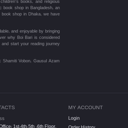
hildren’s books, and religious
mic book shop in Bangladesh, an
le book shop in Dhaka, we have
able, and enjoyable by bringing
ver why Boi Bari is considered
 and start your reading journey
lik Shamiti Vobon, Gausul Azam
TACTS
MY ACCOUNT
ss
Login
ffice: 1st-4th-5th -6th Floor,
Order History