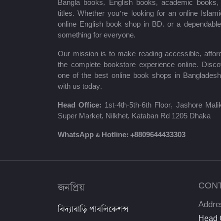
Bangla books, English books, academic books, c
titles. Whether you’re looking for an online Isla
শায়খ আহমাদুল্লাহ
online English book shop in BD, or a dependab
something for everyone.
মোঃ খাইরুল আলম
Our mission is to make reading accessible, afford
ম্যাক্সিম গোর্কি
the complete bookstore experience online. Disco
one of the best online book shops in Bangladesh
মহাদেব সাহা
with us today.
প্রমথ চৌধুরী
Head Office:
1st-4th-5th-6th Floor, Jashore Ma
Super Market, Nilkhet, Kataban Rd 1205 Dhaka
জীবনানন্দ দাশ
WhatsApp & Hotline:
+8809644433303
উইলিয়াম শেক্সপিয়ার
দীনবন্ধু মিত্র
জনপ্রিয়
CON
শরৎচন্দ্র চট্টোপাধ্যায়
Addre
বিদ্যাবাড়ি পাবলিকেশন্স
সলিমুল্লাহ খান
Head O