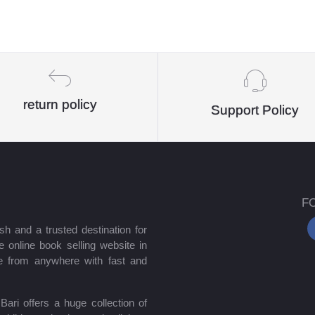
return policy
Support Policy
F
sh and a trusted destination for
 online book selling website in
e from anywhere with fast and
ari offers a huge collection of