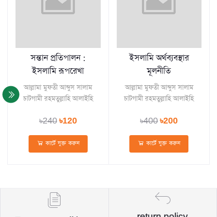
সন্তান প্রতিপালন :
ইসলামি অর্থব্যবস্থার
ইসলামি রূপরেখা
মূলনীতি
আল্লামা মুফতী আব্দুস সালাম
আল্লামা মুফতী আব্দুস সালাম
চাটগামী রহমতুল্লাহি আলাইহি
চাটগামী রহমতুল্লাহি আলাইহি
৳240
৳120
৳400
৳200
কার্টে যুক্ত করুন
কার্টে যুক্ত করুন
return policy