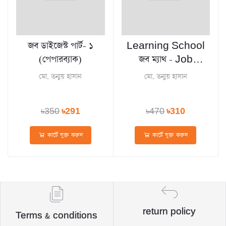
জব ডাইজেস্ট পার্ট- ১
Learning School
(পেপারব্যাক)
জব ম্যাথ - Job
Math
মো. তন্ময় হাসান
মো. তন্ময় হাসান
৳350
৳291
৳470
৳310
কার্টে যুক্ত করুন
কার্টে যুক্ত করুন
return policy
Terms & conditions