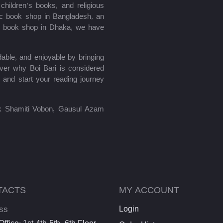
hildren’s books, and religious
mic book shop in Bangladesh, an
le book shop in Dhaka, we have
able, and enjoyable by bringing
ver why Boi Bari is considered
 and start your reading journey
lik Shamiti Vobon, Gausul Azam
TACTS
MY ACCOUNT
ss
Login