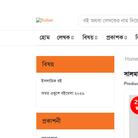
হোম
লেখক
বিষয়
প্রকাশক
ব
Hom
বিষয়
সালম
ইসলামিক বই
Produc
অমর একুশে বইমেলা ২০২৬
2
ছ
প্রকাশনী