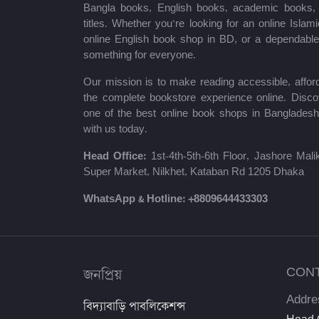
Bangla books, English books, academic books, c
titles. Whether you’re looking for an online Isla
মোত্তাসিন পাহলভী
online English book shop in BD, or a dependab
something for everyone.
শায়খ আহমাদুল্লাহ
Our mission is to make reading accessible, afford
মোঃ খাইরুল আলম
the complete bookstore experience online. Disco
one of the best online book shops in Bangladesh
ম্যাক্সিম গোর্কি
with us today.
মহাদেব সাহা
Head Office:
1st-4th-5th-6th Floor, Jashore Ma
Super Market, Nilkhet, Kataban Rd 1205 Dhaka
প্রমথ চৌধুরী
WhatsApp & Hotline:
+8809644433303
জীবনানন্দ দাশ
উইলিয়াম শেক্সপিয়ার
দীনবন্ধু মিত্র
জনপ্রিয়
CON
Addre
শরৎচন্দ্র চট্টোপাধ্যায়
বিদ্যাবাড়ি পাবলিকেশন্স