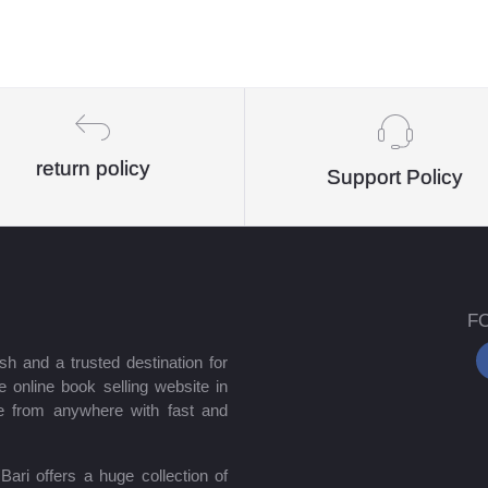
return policy
Support Policy
F
sh and a trusted destination for
 online book selling website in
e from anywhere with fast and
ari offers a huge collection of