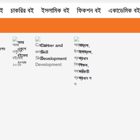
বই
চাকরির বই
ইসলামিক বই
ফিকশন বই
একাডেমিক বই
অমর
Career and
অধ্যক্ষ,
রেশন
একুশে
Skill
উপাধ্যক্ষ,
বইমেলা
Development
প্রধান
২০২৬
শিক্ষক,
সহকারী
প্রধান শ