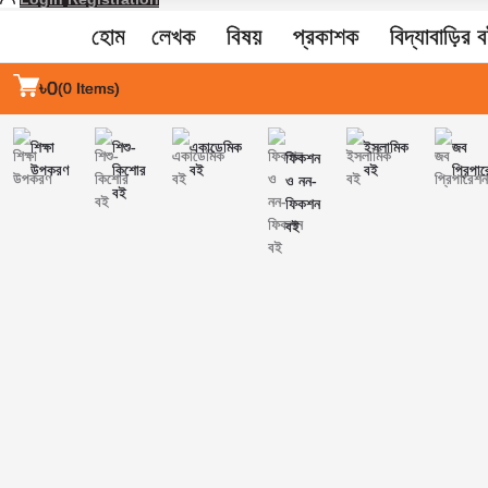
হোম
লেখক
বিষয়
প্রকাশক
বিদ্যাবাড়ির 
৳0
(
0
Items)
শিক্ষা
শিশু-
একাডেমিক
ইসলামিক
জব
ফিকশন
উপকরণ
কিশোর
বই
বই
প্রিপা
ও নন-
বই
ফিকশন
বই